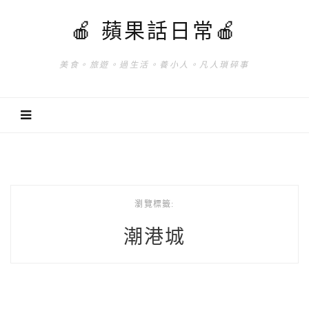
🍎 蘋果話日常🍎
美食。旅遊。過生活。養小人。凡人瑣碎事
瀏覽標籤:
潮港城