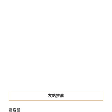
友站推薦
窩客島