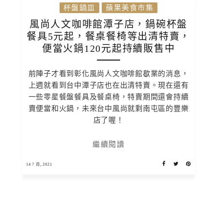
杯盤鍋皿
蘋果美食市集
風尚人文咖啡館潭子店，鍋碗杯盤
餐具5元起，餐桌餐椅等出清特賣，
便當火鍋120元起持續販售中
前陣子才看到彰化風尚人文咖啡館歇業的消息，
上週就看到台中潭子店也在出清特賣。現在還有
一些零星餐盤餐具及餐桌椅，特賣期間還會持續
賣便當和火鍋，未來台中風尚就剩南屯區的豐樂
店了喔！
繼續閱讀
14 7 月, 2021