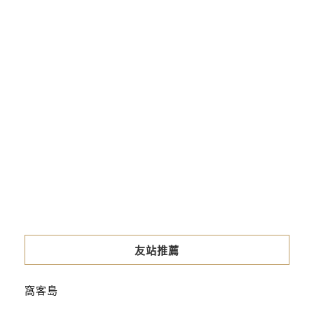
友站推薦
窩客島