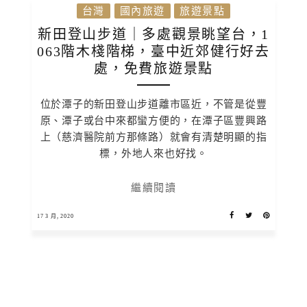
台灣
國內旅遊
旅遊景點
新田登山步道｜多處觀景眺望台，1
063階木棧階梯，臺中近郊健行好去
處，免費旅遊景點
位於潭子的新田登山步道離市區近，不管是從豐
原、潭子或台中來都蠻方便的，在潭子區豐興路
上（慈濟醫院前方那條路）就會有清楚明顯的指
標，外地人來也好找。
繼續閱讀
17 3 月, 2020