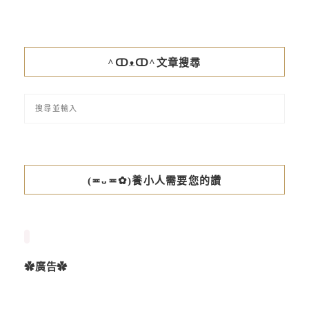
^ↀᴥↀ^文章搜尋
(≖ᴗ≖✿)養小人需要您的讚
✿廣告✿