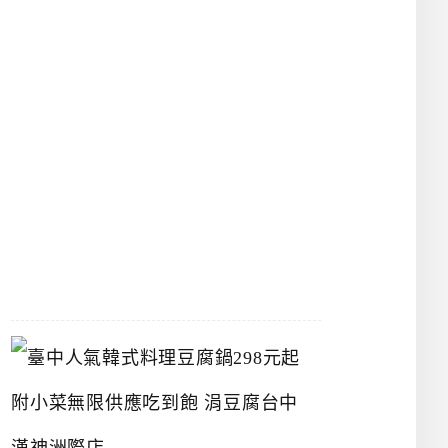
物
館
立
夫
中
醫
藥
博
物
館
2026-
07-
26
臺
中
人
氣
韓
式