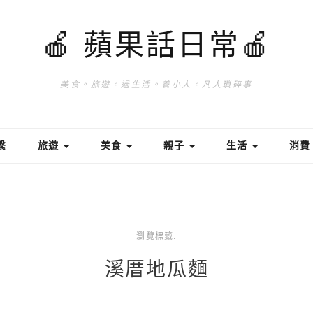
🍎 蘋果話日常🍎
美食。旅遊。過生活。養小人。凡人瑣碎事
繫
旅遊
美食
親子
生活
消
瀏覽標籤:
溪厝地瓜麵