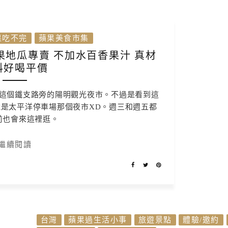
果吃不完
蘋果美食市集
地瓜專賣 不加水百香果汁 真材
料好喝平價
這個鐵支路旁的陽明觀光夜市。不過是看到這
是太平洋停車場那個夜市XD。週三和週五都
前也會來這裡逛。
繼續閱讀
台灣
蘋果過生活小事
旅遊景點
體驗/邀約