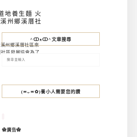
道地養生麵 火
縣溪州鄉溪厝社
^ↀᴥↀ^文章搜尋
縣溪州鄉溪厝社區來
厝社區發展協會為了
(≖ᴗ≖✿)養小人需要您的讚
✿廣告✿