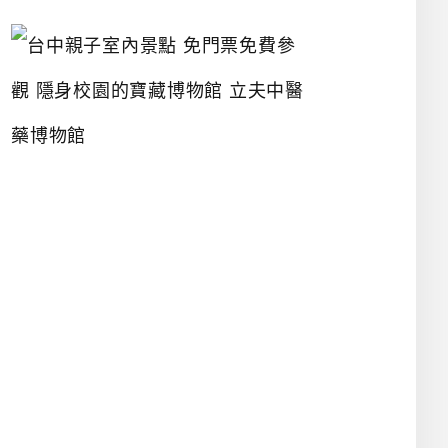
台
中
親
子
室
內
景
點
免
門
票
免
費
參
觀
隱
身
校
園
的
寶
藏
博