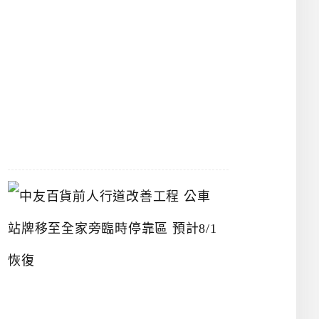
漢
神
洲
際
店
2026-
07-
22
中
友
百
貨
前
人
行
道
改
善
工