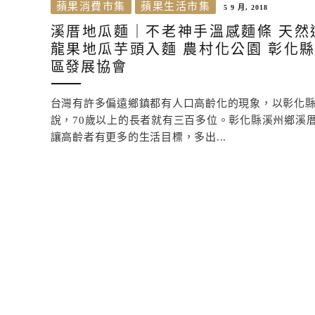
蘋果消費市集
蘋果生活市集
5 9 月, 2018
溪厝地瓜麵｜不老神手溫感麵條 天然
龍果地瓜芋頭入麵 農村化公園 彰化
區發展協會
台灣有許多偏遠鄉鎮都有人口高齡化的現象，以彰化
說，70歲以上的長者就有三百多位。彰化縣溪州鄉溪
讓高齡者有更多的生活目標，多出...