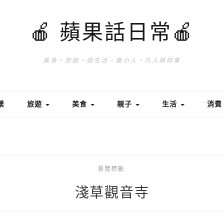
🍎 蘋果話日常🍎
美食。旅遊。過生活。養小人。凡人瑣碎事
繫
旅遊
美食
親子
生活
消
瀏覽標籤:
淺草觀音寺