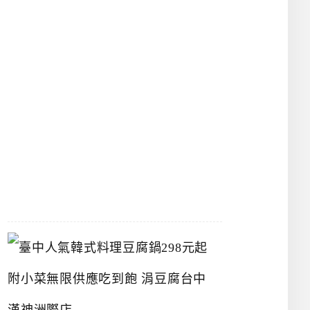
物
館
立
夫
中
醫
藥
博
物
館
2026-
07-
26
臺
中
人
氣
韓
式