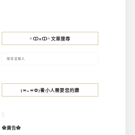
^ↀᴥↀ^文章搜尋
(≖ᴗ≖✿)養小人需要您的讚
✿廣告✿