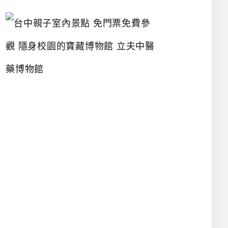
台
中
親
子
室
內
景
點
免
門
票
免
費
參
觀
隱
身
校
園
的
寶
藏
博