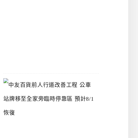
漢
神
洲
際
店
2026-
07-
22
中
友
百
貨
前
人
行
道
改
善
工