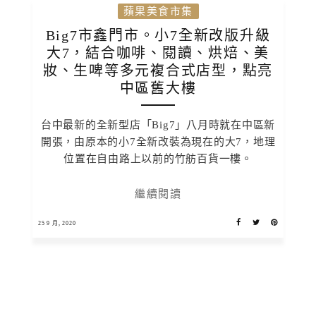
蘋果美食市集
Big7市鑫門市。小7全新改版升級
大7，結合咖啡、閱讀、烘焙、美
妝、生啤等多元複合式店型，點亮
中區舊大樓
台中最新的全新型店「Big7」八月時就在中區新
開張，由原本的小7全新改裝為現在的大7，地理
位置在自由路上以前的竹舫百貨一樓。
繼續閱讀
25 9 月, 2020