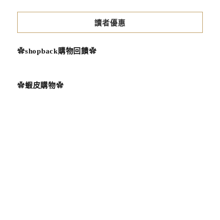
讀者優惠
✿
shopback購物回饋
✿
✿
蝦皮購物
✿