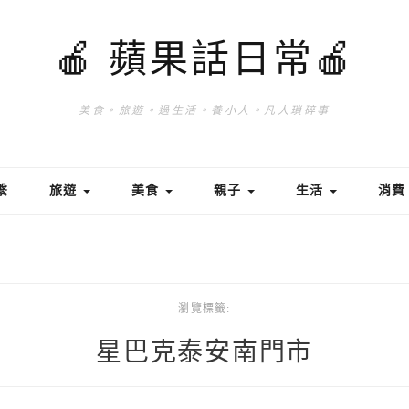
🍎 蘋果話日常🍎
美食。旅遊。過生活。養小人。凡人瑣碎事
繫
旅遊
美食
親子
生活
消
瀏覽標籤:
星巴克泰安南門市