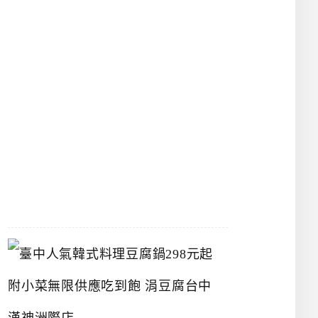
物
館
立
夫
中
醫
藥
博
物
館
2026-
07-
26
臺
中
人
氣
韓
式