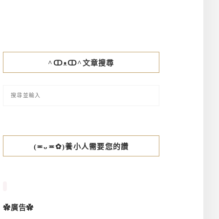
^ↀᴥↀ^文章搜尋
(≖ᴗ≖✿)養小人需要您的讚
✿廣告✿