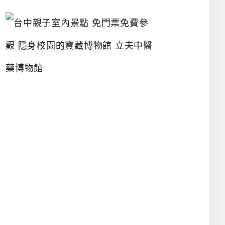
台
中
親
子
室
內
景
點
免
門
票
免
費
參
觀
隱
身
校
園
的
寶
藏
博