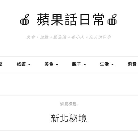
🍎 蘋果話日常🍎
美食。旅遊。過生活。養小人。凡人瑣碎事
繫
旅遊
美食
親子
生活
消
瀏覽標籤:
新北秘境