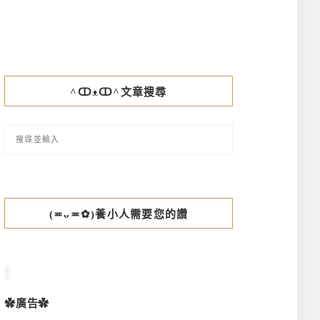
^ↀᴥↀ^文章搜尋
(≖ᴗ≖✿)養小人需要您的讚
✿廣告✿