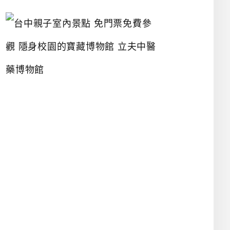
台
中
親
子
室
內
景
點
免
門
票
免
費
參
觀
隱
身
校
園
的
寶
藏
博