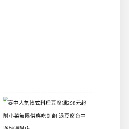
物
館
立
夫
中
醫
藥
博
物
館
2026-
07-
26
臺
中
人
氣
韓
式