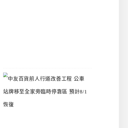
漢
神
洲
際
店
2026-
07-
22
中
友
百
貨
前
人
行
道
改
善
工