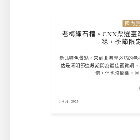
國內
老梅綠石槽。CNN票選臺
毯，季節限
新北特色景點，來到北海岸必訪的老梅
估是清明節這段期間為最佳觀賞期。
惜，但也沒關係，因
1 4 月, 2023