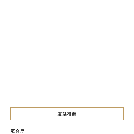
友站推薦
窩客島