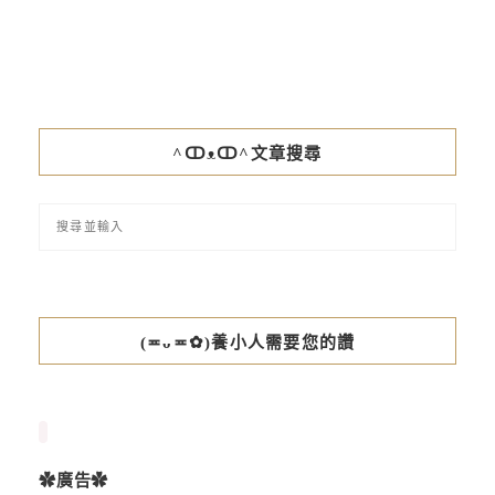
^ↀᴥↀ^文章搜尋
(≖ᴗ≖✿)養小人需要您的讚
✿廣告✿