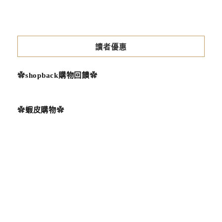
讀者優惠
✿
shopback購物回饋
✿
✿
蝦皮購物
✿