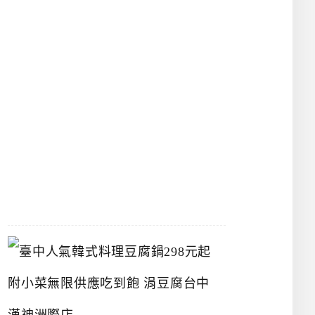
物
館
立
夫
中
醫
藥
博
物
館
2026-
07-
26
臺
中
人
氣
韓
式