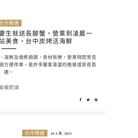
合作精選
慶生就送長腳蟹，營業到凌晨一
站美食，台中炭烤活海鮮
、海鮮及燒煮鍋類，食材新鮮，營業時間常見
很方便停車，是許多饕客喜愛的晚餐或宵夜首
選。
繼續閱讀
合作精選
18 4 月, 2023