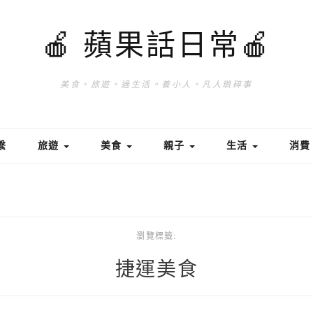
🍎 蘋果話日常🍎
美食。旅遊。過生活。養小人。凡人瑣碎事
繫
旅遊
美食
親子
生活
消
瀏覽標籤:
捷運美食