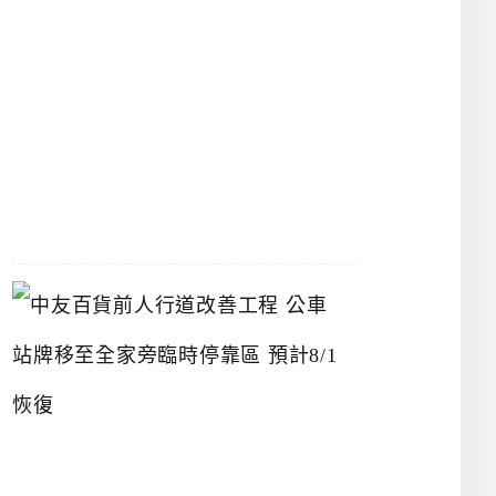
漢
神
洲
際
店
2026-
07-
22
中
友
百
貨
前
人
行
道
改
善
工