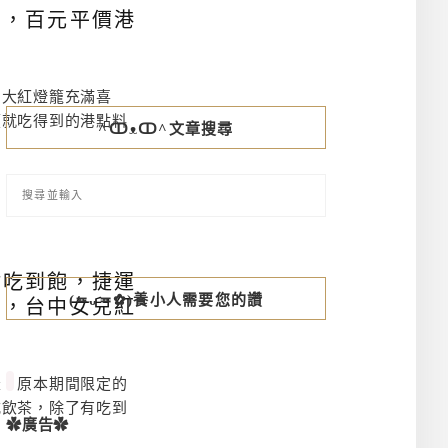
鵝，百元平價港
，大紅燈籠充滿喜
價就吃得到的港點料
^ↀᴥↀ^文章搜尋
點吃到飽，捷運
(≖ᴗ≖✿)養小人需要您的讚
儂，台中女兒紅
囉！原本期間限定的
式飲茶，除了有吃到
✿廣告✿