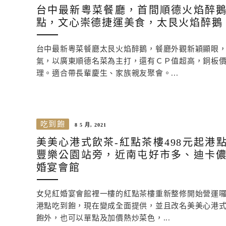
台中最新粵菜餐廳，首間順德火焰醉
點，文心崇德捷運美食，太艮火焰醉鵝
台中最新粵菜餐廳太艮火焰醉鵝，餐廳外觀新穎顯眼
氣，以廣東順德名菜為主打，還有ＣＰ值超高，銅板
理。適合帶長輩慶生、家族親友聚會。...
吃到飽
8 5 月, 2021
美美心港式飲茶-紅點茶樓498元起港
豐樂公園站旁，近南屯好市多、迪卡
婚宴會館
女兒紅婚宴會館裡一樓的紅點茶樓重新整修開始營運
港點吃到飽，現在變成全面提供，並且改名美美心港
飽外，也可以單點及加價熱炒菜色，...