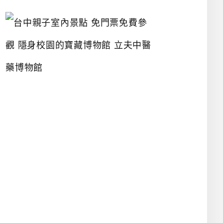
台
中
親
子
室
內
景
點
免
門
票
免
費
參
觀
隱
身
校
園
的
寶
藏
博