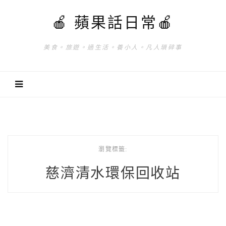
🍎 蘋果話日常🍎
美食。旅遊。過生活。養小人。凡人瑣碎事
瀏覽標籤:
慈濟清水環保回收站