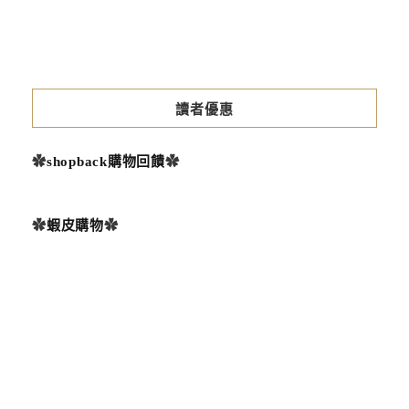
06
讀者優惠
✿
shopback購物回饋
✿
✿
蝦皮購物
✿