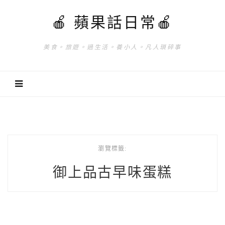
🍎 蘋果話日常🍎
美食。旅遊。過生活。養小人。凡人瑣碎事
瀏覽標籤:
御上品古早味蛋糕