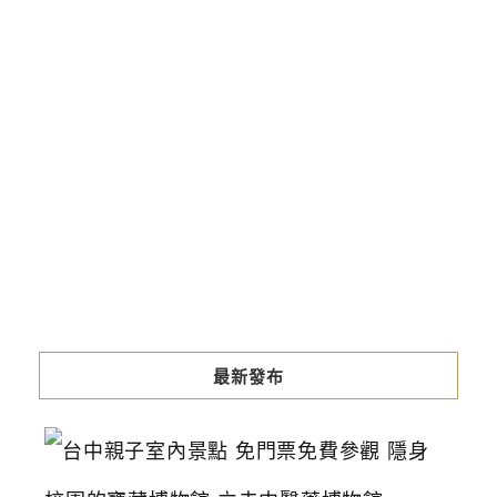
最新發布
台
中
親