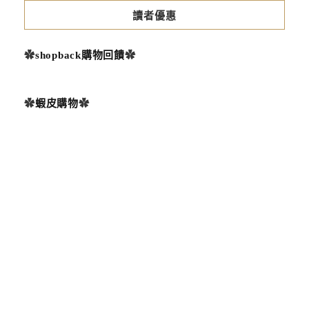
讀者優惠
✿
shopback購物回饋
✿
✿
蝦皮購物
✿