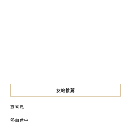
友站推薦
窩客島
熱血台中