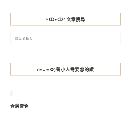
^ↀᴥↀ^文章搜尋
(≖ᴗ≖✿)養小人需要您的讚
✿廣告✿