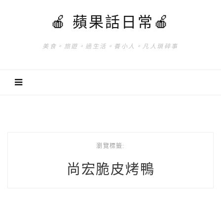
🍎 蘋果話日常🍎
美食。旅遊。過生活。養小人。凡人瑣碎事
瀏覽標籤:
尚宏脆皮烤鴨