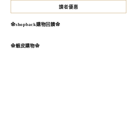
讀者優惠
✿
shopback購物回饋
✿
✿
蝦皮購物
✿