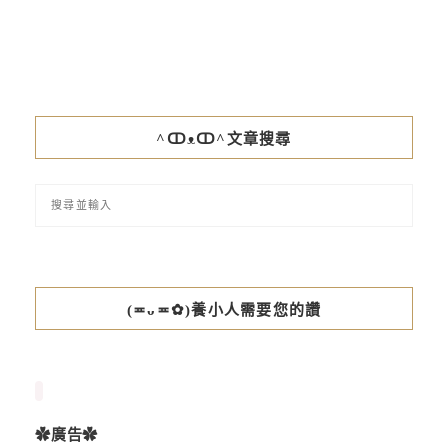
^ↀᴥↀ^文章搜尋
(≖ᴗ≖✿)養小人需要您的讚
✿廣告✿