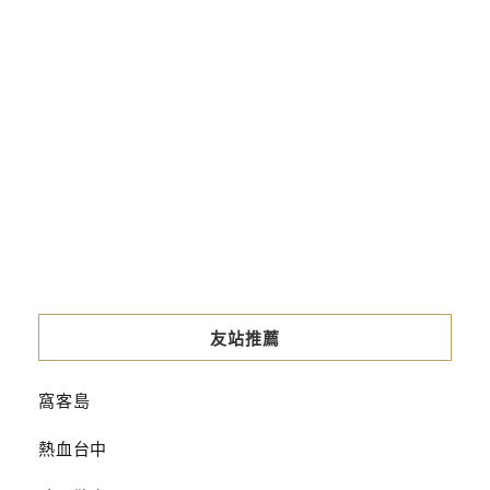
友站推薦
窩客島
熱血台中