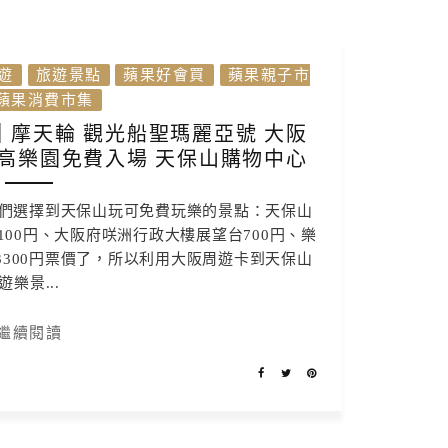
遊
旅遊景點
蘋果好會買
蘋果親子市
蘋果消費市集
摩天輪 觀光船聖瑪麗亞號 大阪
高樂園免費入場 天保山購物中心
們選擇到天保山玩可免費玩樂的景點：天保山
100円、大阪府咲洲行政大樓展望台700円、樂
券3300円票價了，所以利用大阪周遊卡到天保山
遊樂景...
繼續閱讀