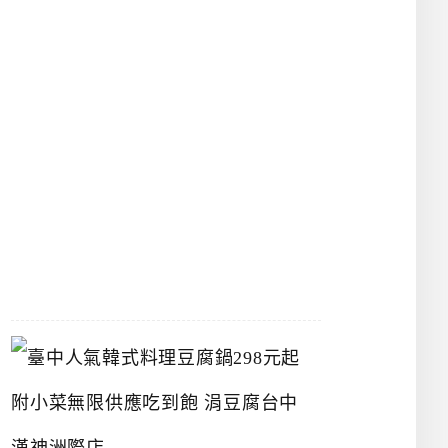
物
館
立
夫
中
醫
藥
博
物
館
2026-
07-
26
臺
中
人
氣
韓
式