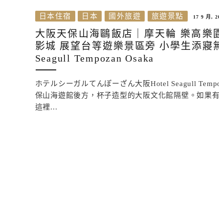
日本住宿
日本
國外旅遊
旅遊景點
17 9 月, 2
大阪天保山海鷗飯店｜摩天輪 樂高樂園
影城 展望台等遊樂景區旁 小學生添寢無料
Seagull Tempozan Osaka
ホテルシーガルてんぽーざん大阪Hotel Seagull Tempo
保山海遊館後方，杯子造型的大阪文化館隔壁。如果
這裡...