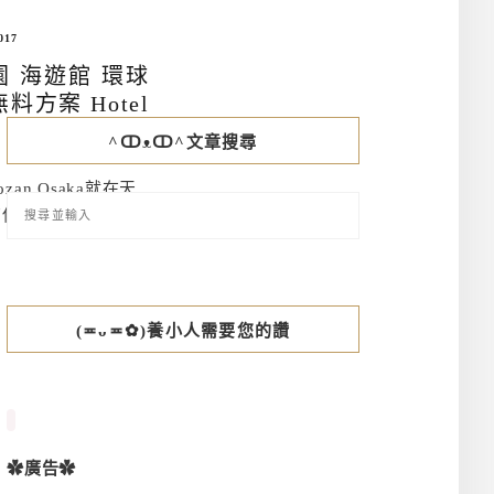
017
 海遊館 環球
方案 Hotel
^ↀᴥↀ^文章搜尋
zan Osaka就在天
有使用大阪周遊卡來
(≖ᴗ≖✿)養小人需要您的讚
✿廣告✿