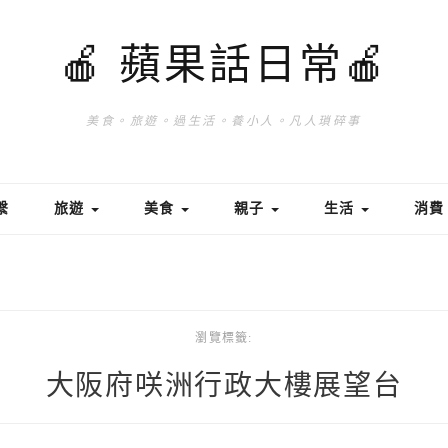
🍎 蘋果話日常🍎
美食。旅遊。過生活。養小人。凡人瑣碎事
繫
旅遊
美食
親子
生活
消
瀏覽標籤:
大阪府咲洲行政大樓展望台