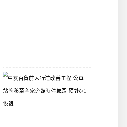
漢
神
洲
際
店
2026-
07-
22
中
友
百
貨
前
人
行
道
改
善
工