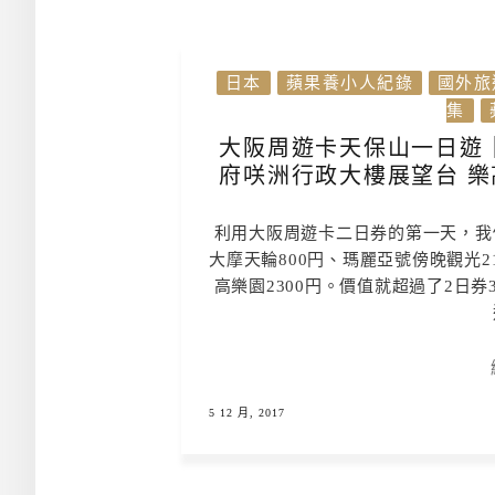
日本
蘋果養小人紀錄
國外旅
集
大阪周遊卡天保山一日遊｜
府咲洲行政大樓展望台 樂
利用大阪周遊卡二日券的第一天，我
大摩天輪800円、瑪麗亞號傍晚觀光2
高樂園2300円。價值就超過了2日
5 12 月, 2017