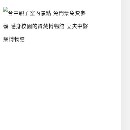
台
中
親
子
室
內
景
點
免
門
票
免
費
參
觀
隱
身
校
園
的
寶
藏
博