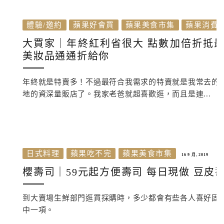
體驗/邀約
蘋果好會買
蘋果美食市集
蘋果消費
大買家｜年終紅利省很大 點數加倍折抵最
美妝品通通折給你
年終就是特賣多！不過最符合我需求的特賣就是我常去的
地的資深量販店了。我家老爸就超喜歡逛，而且是連...
日式料理
蘋果吃不完
蘋果美食市集
16 9 月, 2019
櫻壽司｜59元起方便壽司 每日現做 豆皮
到大賣場生鮮部門逛買採購時，多少都會有些各人喜好固
中一項。