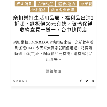
杯盤鍋皿
合作精選
體驗/邀約
蘋果愛
地球運動
蘋果消費市集
樂扣樂扣生活用品展，福利品出清2
折起，銅板價50元有找，玻璃保鮮
收納盒買一送一，台中快閃店
樂扣樂扣LOCK&LOCK快閃店來囉！之前就有看
到派報DM，今天來大買家就順便逛逛，特賣活
動到11/3(二)止，銅板價50元有找，還有福利品
出清喔～
繼續閱讀
24 10 月, 2020