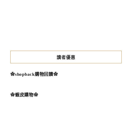
05-
06
讀者優惠
✿
shopback購物回饋
✿
✿
蝦皮購物
✿