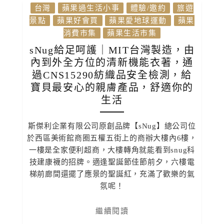
台灣
蘋果過生活小事
體驗/邀約
旅遊
景點
蘋果好會買
蘋果愛地球運動
蘋果
消費市集
蘋果生活市集
sNug給足呵護｜MIT台灣製造，由
內到外全方位的清新機能衣著，通
過CNS15290紡織品安全檢測，給
寶貝最安心的親膚產品，舒適你的
生活
斯傑利企業有限公司原創品牌【sNug】總公司位
於西區美術館商圈五權五街上的商辦大樓內6樓，
一樓是全家便利超商，大樓轉角就能看到snug科
技建康襪的招牌。適逢聖誕節佳節前夕，六樓電
梯前廊間還擺了應景的聖誕紅，充滿了歡樂的氣
氛呢！
繼續閱讀