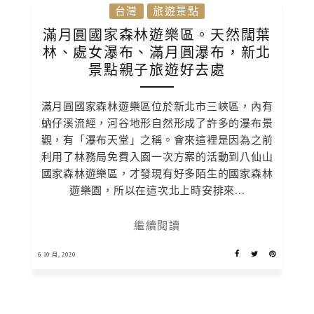
台灣
旅遊景點
滿月圓國家森林遊樂區。天然闊葉
林、處女瀑布、滿月圓瀑布，新北
景點親子旅遊好去處
滿月圓國家森林遊樂區位於新北市三峽區，內有
蚋仔溪流經，河谷地形自然形成了許多的瀑布景
觀，有「瀑布天堂」之稱。會來這裡是因為之前
利用了林務局免費入園一次方案的活動到八仙山
國家森林遊樂區，才發現有好多陌生的國家森林
遊樂園，所以在這次北上時安排來...
繼續閱讀
6 10 月, 2020