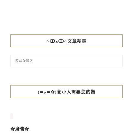
^ↀᴥↀ^文章搜尋
(≖ᴗ≖✿)養小人需要您的讚
✿廣告✿