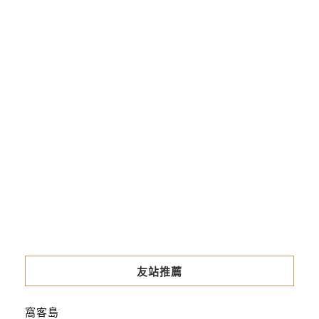
友站推薦
窩客島