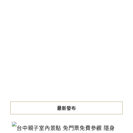
最新發布
台
中