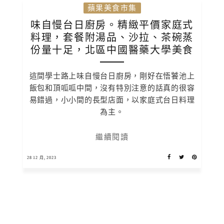
蘋果美食市集
味自慢台日廚房。精緻平價家庭式
料理，套餐附湯品、沙拉、茶碗蒸
份量十足，北區中國醫藥大學美食
這間學士路上味自慢台日廚房，剛好在悟饕池上
飯包和頂呱呱中間，沒有特別注意的話真的很容
易錯過，小小間的長型店面，以家庭式台日料理
為主。
繼續閱讀
28 12 月, 2023