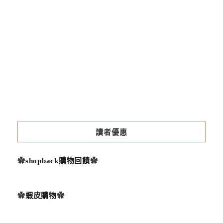
火
鍋
2026-
05-
06
讀者優惠
✿
shopback購物回饋
✿
✿
蝦皮購物
✿