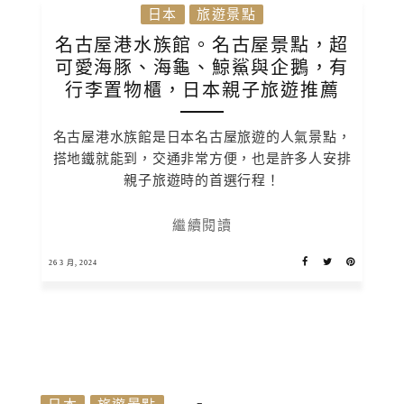
日本
旅遊景點
名古屋港水族館。名古屋景點，超
可愛海豚、海龜、鯨鯊與企鵝，有
行李置物櫃，日本親子旅遊推薦
名古屋港水族館是日本名古屋旅遊的人氣景點，
搭地鐵就能到，交通非常方便，也是許多人安排
親子旅遊時的首選行程！
繼續閱讀
26 3 月, 2024