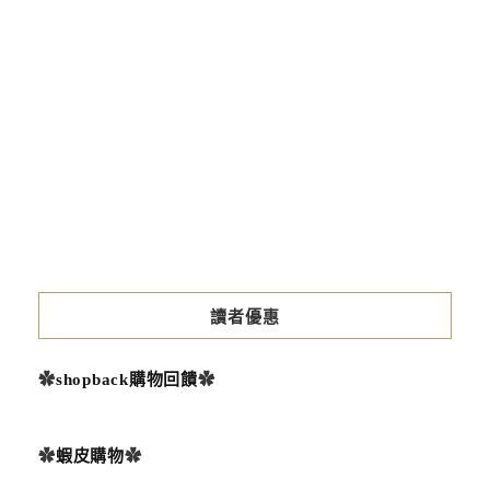
久
火
鍋
2026-
05-
06
讀者優惠
✿
shopback購物回饋
✿
✿
蝦皮購物
✿