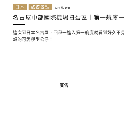
日本
旅遊景點
12 6 月, 2023
名古屋中部國際機場扭蛋區｜第一航廈一
這次到日本名古屋，回程一進入第一航廈就看到好久不見
轉的可愛模型公仔！
廣告