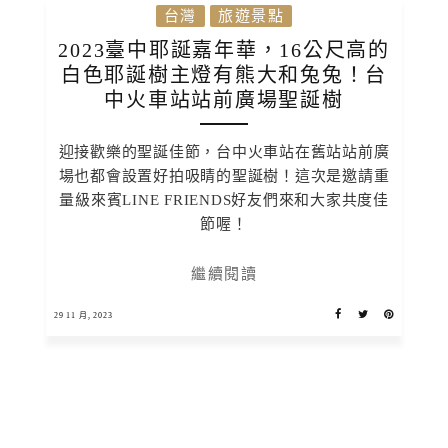
台灣
旅遊景點
2023臺中耶誕嘉年華，16公尺高的
白色耶誕樹主燈有熊大和兔兔！台
中火車站站前廣場聖誕樹
迎接歡樂的聖誕佳節，台中火車站在舊站站前廣
場也都會設置好拍吸睛的聖誕樹！這次是邀請重
量級來賓LINE FRIENDS好友們來和大家共度佳
節喔！
繼續閱讀
29 11 月, 2023