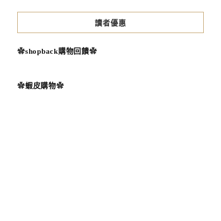
讀者優惠
✿
shopback購物回饋
✿
✿
蝦皮購物
✿