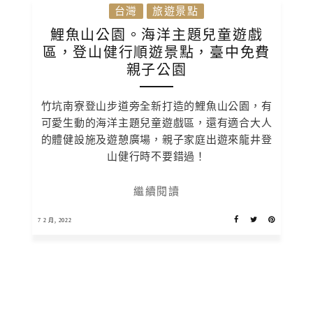
台灣
旅遊景點
鯉魚山公園。海洋主題兒童遊戲
區，登山健行順遊景點，臺中免費
親子公園
竹坑南寮登山步道旁全新打造的鯉魚山公園，有
可愛生動的海洋主題兒童遊戲區，還有適合大人
的體健設施及遊憩廣場，親子家庭出遊來龍井登
山健行時不要錯過！
繼續閱讀
7 2 月, 2022