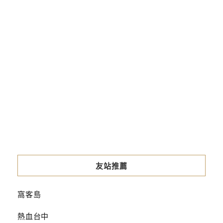
友站推薦
窩客島
熱血台中