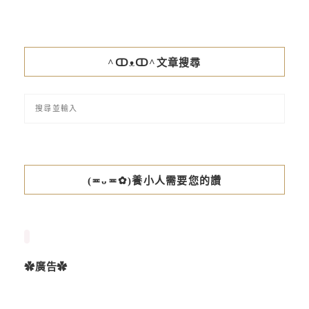
^ↀᴥↀ^文章搜尋
(≖ᴗ≖✿)養小人需要您的讚
✿廣告✿