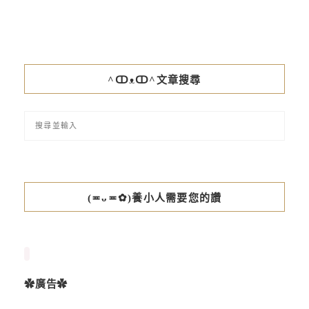
^ↀᴥↀ^文章搜尋
(≖ᴗ≖✿)養小人需要您的讚
✿廣告✿