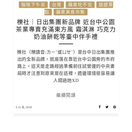
咖啡下午茶
台灣
蘋果吃不完
旅遊景
點
蘋果美食市集
櫟社｜日出集團新品牌 近台中公園
茶業專賣充滿東方風 霜淇淋 巧克力
奶油餅乾等臺中伴手禮
櫟社（櫟讀音:ㄌㄧˋ或ㄩㄝˋ）是台中日出集團推
出的全新品牌，就座落在靠近台中公園旁的市府
路上。這天是走路經過準備前往試營運的中央書
局時才注意到原來是在這裡，週邊環境很容易讓
人錯過她XD
繼續閱讀
5 11 月, 2019