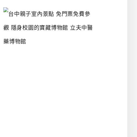
台
中
親
子
室
內
景
點
免
門
票
免
費
參
觀
隱
身
校
園
的
寶
藏
博