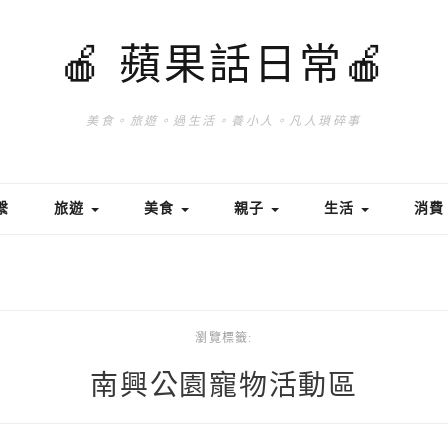
🍎 蘋果話日常🍎
美食。旅遊。過生活。養小人。凡人瑣碎事
繫
旅遊
美食
親子
生活
消
瀏覽標籤:
南興公園寵物活動區