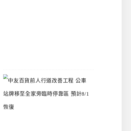
漢
神
洲
際
店
2026-
07-
22
中
友
百
貨
前
人
行
道
改
善
工