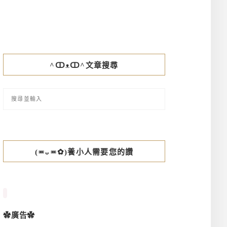
^ↀᴥↀ^文章搜尋
(≖ᴗ≖✿)養小人需要您的讚
✿廣告✿