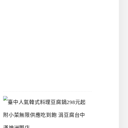
物
館
立
夫
中
醫
藥
博
物
館
2026-
07-
26
臺
中
人
氣
韓
式