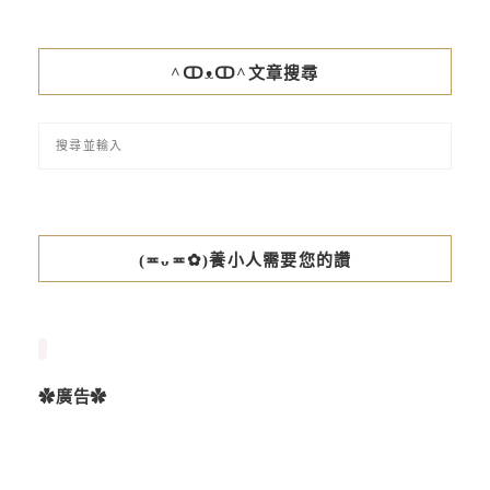
^ↀᴥↀ^文章搜尋
(≖ᴗ≖✿)養小人需要您的讚
✿廣告✿