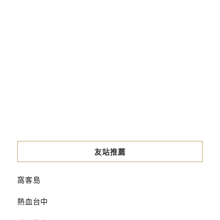
友站推薦
窩客島
熱血台中