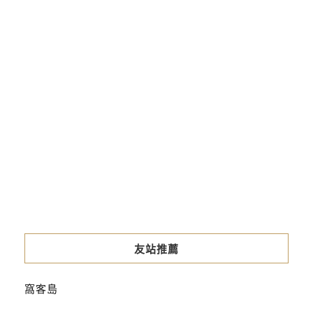
友站推薦
窩客島