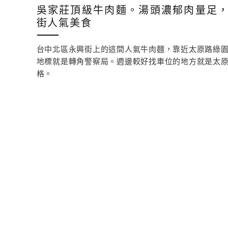
吳家莊頂級牛肉麵。湯頭濃郁肉量足
街人氣美食
台中北區永興街上的這間人氣牛肉麵，靠近太原路綠
地標就是轉角警察局。週邊較好找車位的地方就是太
格。