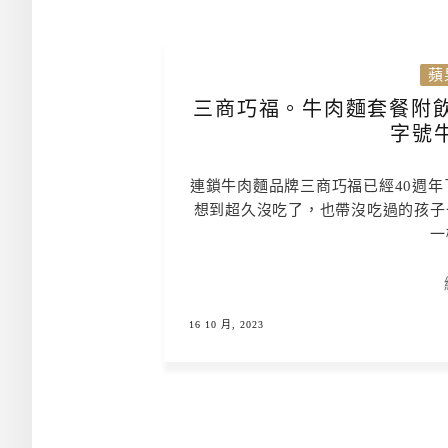
蘋
三商巧福。牛肉麵套餐附飲
字號
連鎖牛肉麵品牌三商巧福已經40週年
想到超久沒吃了，也帶沒吃過的孩子
一
16 10 月, 2023