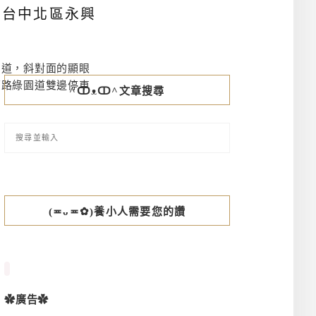
，台中北區永興
園道，斜對面的顯眼
原路綠園道雙邊停車
^ↀᴥↀ^文章搜尋
(≖ᴗ≖✿)養小人需要您的讚
✿廣告✿