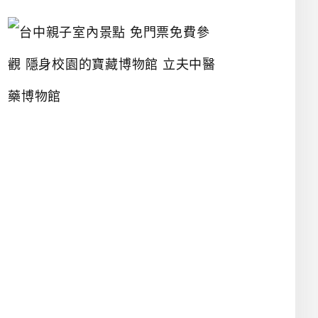
台
中
親
子
室
內
景
點
免
門
票
免
費
參
觀
隱
身
校
園
的
寶
藏
博