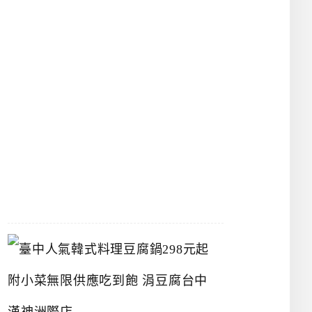
物
館
立
夫
中
醫
藥
博
物
館
2026-
07-
26
臺
中
人
氣
韓
式