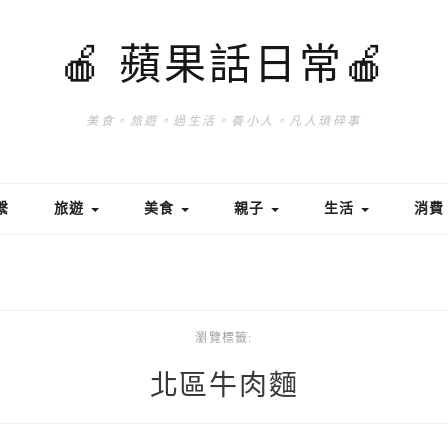
🍎 蘋果話日常🍎
美食。旅遊。過生活。養小人。凡人瑣碎事
繫
旅遊
美食
親子
生活
消
瀏覽標籤:
北區牛肉麵