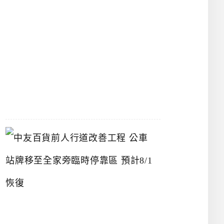
漢
神
洲
際
店
2026-
07-
22
中
友
百
貨
前
人
行
道
改
善
工