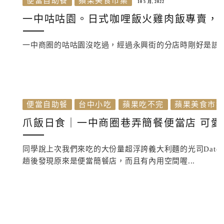
便當自助餐
蘋果美食市集
10 5 月, 2022
一中咕咕園。日式咖哩飯火雞肉飯專賣，
一中商圈的咕咕園沒吃過，經過永興街的分店時剛好是該
便當自助餐
台中小吃
蘋果吃不完
蘋果美食市
爪飯日食｜一中商圈巷弄簡餐便當店 可愛
同學說上次我們來吃的大份量超浮誇義大利麵的光司Dat
趟後發現原來是便當簡餐店，而且有內用空間喔...