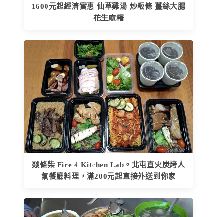
1600元起經濟實惠 仙草雞湯 炒粄條 薑絲大腸
花生麻糬
燚條柴 Fire 4 Kitchen Lab。北屯直火炭烤人
氣餐廳料理，滿200元起直接外送到你家