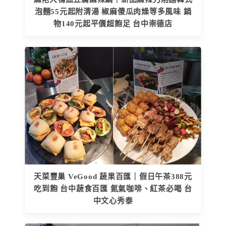
泡麵55元起附清湯 椒麻傻瓜肉燥等多風味 鍋
物140元起平價超飽足 台中崇德店
天菜豐巢 VeGood 蔬果百匯｜假日午茶388元
吃到飽 台中蔬食百匯 氮氣咖啡、紅茶必喝 台
中文心秀泰