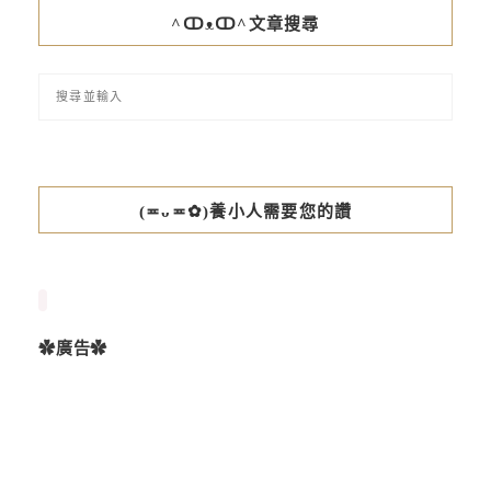
^ↀᴥↀ^文章搜尋
(≖ᴗ≖✿)養小人需要您的讚
✿廣告✿