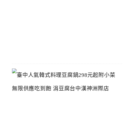
藥
博
物
館
2026-
07-
26
臺
中
人
氣
韓
式
料
理
豆
腐
鍋
2