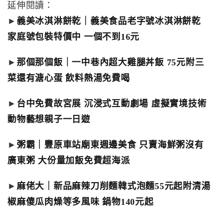
延伸閱讀：
►
義美冰淇淋餅乾｜義美食品老字號冰淇淋餅乾
家庭號包裝特價中 一個不到16元
►
那個那個飯｜一中巷內超大雞腿丼飯 75元附三
菜還有溏心蛋 飲料熱湯免費喝
►
台中免費故宮展 沉浸式互動劇場 虛擬實境技術
動物藝想親子一日遊
►
粥霸｜豐原車站廟東週邊美食 只賣海鮮粥沒有
廣東粥 大份量加飯免費超海派
►
麻佬大｜新品麻辣刀削麵韓式泡麵55元起附清湯
椒麻傻瓜肉燥等多風味 鍋物140元起