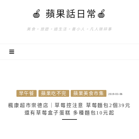
🍎 蘋果話日常🍎
美食。旅遊。過生活。養小人。凡人瑣碎事
早午餐
蘋果吃不完
蘋果美食市集
2019-03-06
楓康超市崇德店｜草莓控注意 草莓麵包2個39元
還有草莓盒子蛋糕 多種麵包10元起