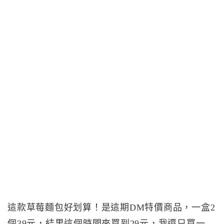
這款草莓麵包好划算！是這期DM特價商品，一盒2
個39元，結果這個時間來買到29元，我還只買一