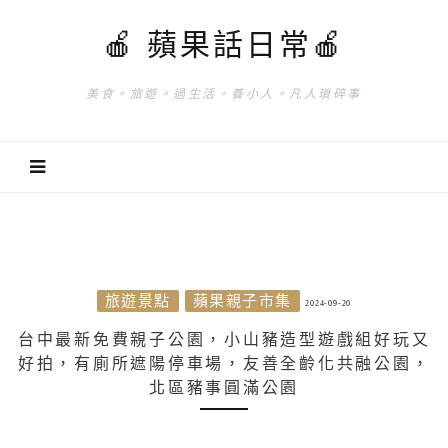
🍎 蘋果話日常🍎
美食。旅遊。過生活。養小人。凡人瑣碎事
旅遊景點
蘋果親子市集
2024-09-20
台中最新免費親子公園，小山豬造型遊戲組好玩又
好拍，有廁所遮陽停車場，友善全齡化共融公園，
北區豬事圓滿公園