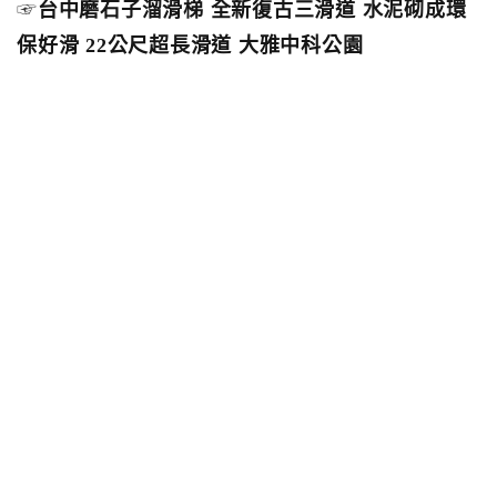
☞
台中磨石子溜滑梯 全新復古三滑道 水泥砌成環
保好滑 22公尺超長滑道 大雅中科公園