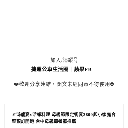
加入/追蹤👇
捷運公車生活圈
｜
蘋果FB
❤️歡迎分享連結，圖文未經同意不得使用⛔️
☞
鴻龍宴x活蝦料理 母親節限定饗宴2800起小家庭合
菜預訂開跑 台中母親節餐廳推薦