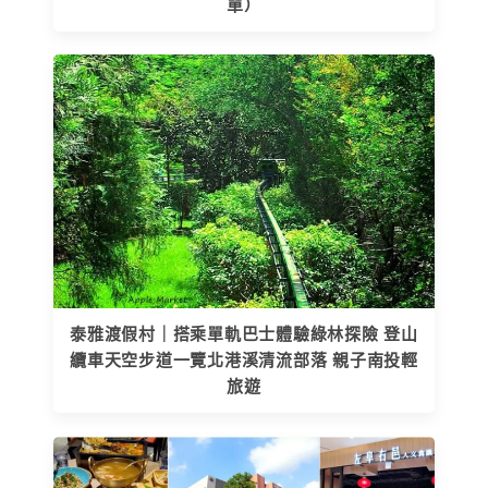
單）
泰雅渡假村｜搭乘單軌巴士體驗綠林探險 登山
纜車天空步道一覽北港溪清流部落 親子南投輕
旅遊