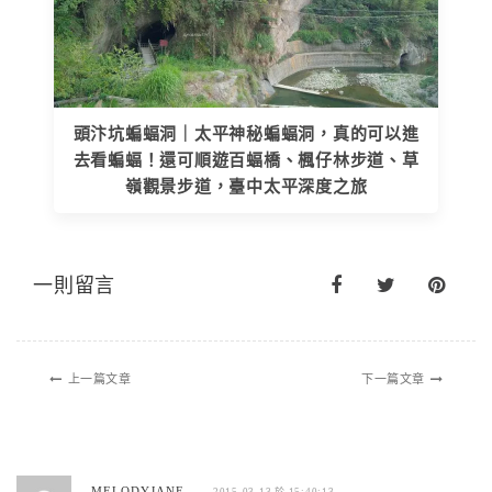
頭汴坑蝙蝠洞｜太平神秘蝙蝠洞，真的可以進
去看蝙蝠！還可順遊百蝠橋、楓仔林步道、草
嶺觀景步道，臺中太平深度之旅
一則留言
上一篇文章
下一篇文章
MELODYJANE
2015-03-13 於 15:40:13