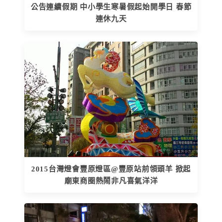
公告連續假期 中小學生寒暑假起始開學日 春節
連休九天
2015台灣燈會豐原燈區@豐原站前領頭羊 掀起
廟東商圈熱鬧非凡喜氣洋洋