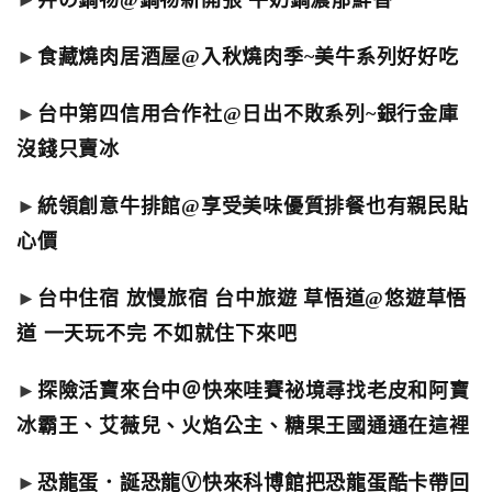
►
井の鍋物@鍋物新開張 牛奶鍋濃郁鮮香
►
食藏燒肉居酒屋@入秋燒肉季~美牛系列好好吃
►
台中第四信用合作社@日出不敗系列~銀行金庫
沒錢只賣冰
►
統領創意牛排館@享受美味優質排餐也有親民貼
心價
►
台中住宿 放慢旅宿 台中旅遊 草悟道@悠遊草悟
道 一天玩不完 不如就住下來吧
►
探險活寶來台中＠快來哇賽祕境尋找老皮和阿寶
冰霸王、艾薇兒、火焰公主、糖果王國通通在這裡
►
恐龍蛋．誕恐龍Ⓥ快來科博館把恐龍蛋酷卡帶回