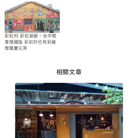
彩虹村-彩虹爺爺。台中燈
會隱藏版 彩虹村也有彩繪
燈籠慶元宵
相關文章