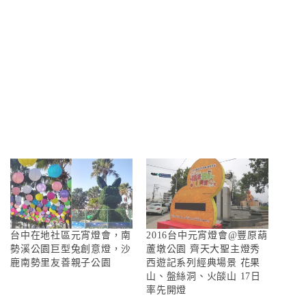
台中在地社區元宵燈會，南
2016台中元宵燈會@豐原葫
勢溪公園巨型兔創意燈，沙
蘆墩公園 齊天大聖主燈秀
鹿南勢里友善親子公園
西遊記系列經典場景 花果
山、盤絲洞、火燄山 17日
率先開燈