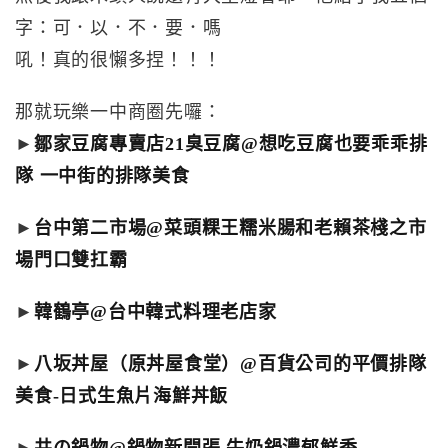
字：可．以．不．要．嗎
吼！真的很懶多捏！！！
那就玩樂一中商圈先囉：
►
鄒家豆腐專賣店21臭豆腐@想吃豆腐也要乖乖排
隊 一中街的排隊美食
►
台中第二市場@菜頭粿王糯米腸和老賴茶棧之市
場門口雙扛霸
►
韓鶴亭@台中韓式料理老店家
►
八坂丼屋（原丼屋食堂）@百貨公司的平價排隊
美食-日式生魚片海鮮丼飯