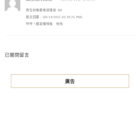
男生好像都會這樣說 XD
版主回覆：(03/14/2015 02:39:25 PM)
哼哼！都是懶惰鬼 哈哈
已關閉留言
廣告