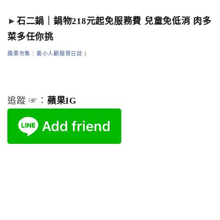
►
石二鍋｜鍋物218元起免服務費 兒童免低消 肉多
菜多任你挑
蘋果市集｜養小人顧腸胃日誌
|
追蹤 ☞：
蘋果IG