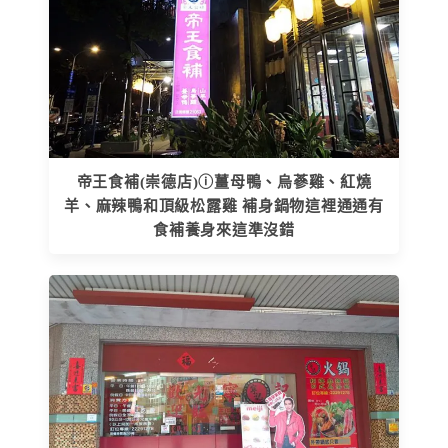
帝王食補(崇德店)ⓘ薑母鴨、烏蔘雞、紅燒
羊、麻辣鴨和頂級松露雞 補身鍋物這裡通通有
食補養身來這準沒錯