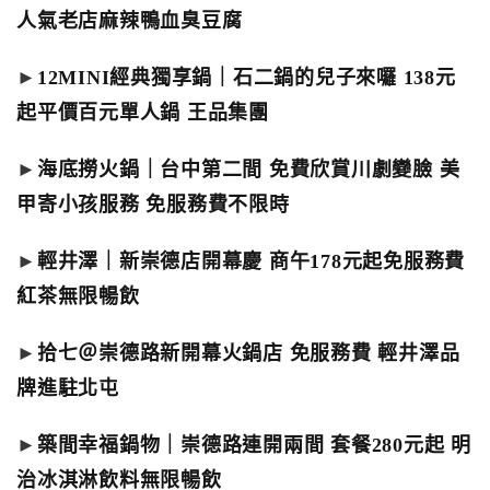
人氣老店麻辣鴨血臭豆腐
►
12MINI經典獨享鍋｜石二鍋的兒子來囉 138元
起平價百元單人鍋 王品集團
►
海底撈火鍋｜台中第二間 免費欣賞川劇變臉 美
甲寄小孩服務 免服務費不限時
►
輕井澤｜新崇德店開幕慶 商午178元起免服務費
紅茶無限暢飲
►
拾七＠崇德路新開幕火鍋店 免服務費 輕井澤品
牌進駐北屯
►
築間幸福鍋物｜崇德路連開兩間 套餐280元起 明
治冰淇淋飲料無限暢飲