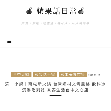
🍎 蘋果話日常🍎
美食。旅遊。過生活。養小人。凡人瑣碎事
台中火鍋
蘋果吃不完
蘋果美食市集
2018-09-28
這一小鍋｜南屯新火鍋 台灣鄉村文青風格 飲料冰
淇淋吃到飽 秀泰生活台中文心店