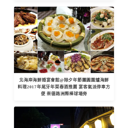
北海岸海鮮婚宴會館@除夕年節團圓圍爐海鮮
料理2017年尾牙年菜春酒推薦 宴客氣派停車方
便 崇德路洲際棒球場旁