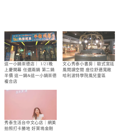
這一小鍋崇德店｜ 1/21晚
文心秀泰小書房｜歐式宮廷
上慶開幕 任選兩鍋 第二鍋
風閱讀空間 座位舒適寬敞
半價 這一鍋&這一小鍋崇德
哈利波特學院風兒童區
複合店
秀泰生活台中文心店｜網美
拍照打卡勝地 好萊塢金剛