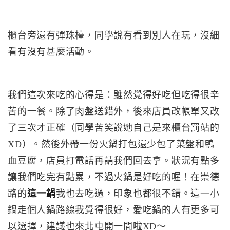
櫃台旁還有彈珠檯，同學說有看到別人在玩，沒細
看有沒有甚麼活動。
我們這次來吃的心得是：雖然覺得好吃但吃得很辛
苦的一餐。除了肉盤送錯外，後來店員改帳單又改
了三次才正確（同學苦笑說她自己是來櫃台罰站的
XD）。然後外帶一份火鍋打包還少包了菜盤和鴨
血豆腐，店員打電話再請我們回去拿。狀況有點多
讓我們吃完有點累，不過火鍋是好吃的喔！在崇德
路的
這一鍋
我也去吃過，印象也都很不錯。這一小
鍋走個人鍋路線我覺得很好，愛吃鍋的人有更多可
以選擇，建議也來北屯開一間啦XD～