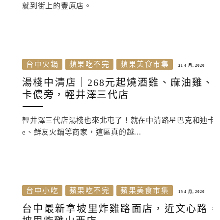
就到街上的豐原店。
台中火鍋
蘋果吃不完
蘋果美食市集
21 4 月, 2020
湯棧中清店｜268元起燒酒雞、麻油雞
卡儂旁，輕井澤三代店
輕井澤三代店湯棧也來北屯了！就在中清路星巴克和迪卡儂週
e、鮮友火鍋等商家，這區真的越...
台中小吃
蘋果吃不完
蘋果美食市集
15 4 月, 2020
台中最新拿坡里炸雞路面店，近文心路，灑