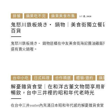
排餐
蘋果吃不完
蘋果美食市集
5 7 月, 2020
鬼怒川鉄板焼き‧ 鍋物｜美食街獨立餐區
百貨
鬼怒川鉄板焼き‧ 鍋物這櫃在中友美食街海記醬油雞飯
還有賣火鍋喔。
台中小吃
日式料理
合作精選
體驗/邀約
蘋果
解憂雜貨食堂｜在和洋古董文物間享用新
暢飲，台中三井裡的昭和年代老時光
在台中三井outlet內充滿日本昭和年代感的解憂雜貨食