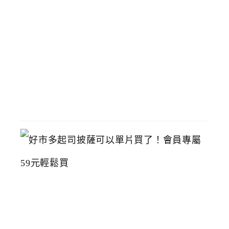
臺
灣
美
術
館
2026-
07-
15
好
市
多
起
司
披
薩
可
以
單
片