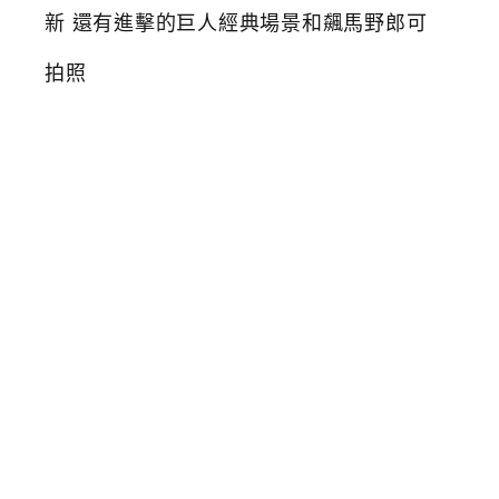
2
6
台
中
翻
轉
動
漫
祭
萌
版
芙
莉
蓮
蠟
筆
小
新
還
有
進
擊
的
巨
人