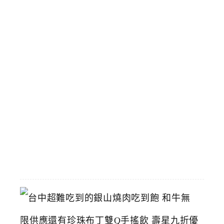
經
典
場
景
和
飆
馬
野
郎
可
拍
照
2026-
07-
11
台
中
超
難