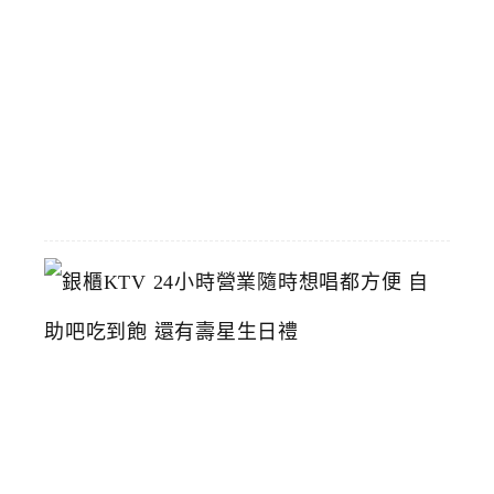
烤
鴨
推
薦
2026-
06-
23
銀
櫃
K
T
V
2
4
小
時
營
業
隨