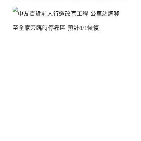
中
友
百
貨
前
人
行
道
改
善
工
程
公
車
站
牌
移
至
全
家
旁
臨
時
停