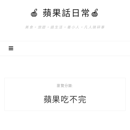
🍎 蘋果話日常🍎
美食。旅遊。過生活。養小人。凡人瑣碎事
瀏覽分類:
蘋果吃不完