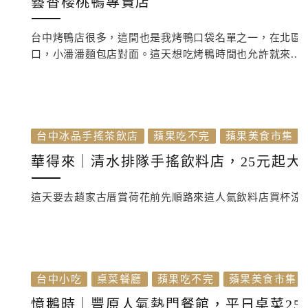
藝香櫻桃鴨專賣店
台中烤鴨店很多，這間也是我烤鴨口袋名單之一，在北區
口，小潘潘麵包店對面。這天想吃烤鴨時間也允許就來...
台中冰品手搖茶飲店
蘋果吃不完
蘋果美食市集
華得來｜清水排隊手搖飲料店，25元起
這天要去趙家古厝賞荷花前先順路來這人氣飲料店買杯涼
台中小吃
桌菜餐廳
蘋果吃不完
蘋果美食市集
憶鵝時｜豐原人氣熱門餐館，平日桌菜25