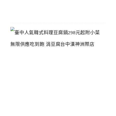
07-
26
臺
中
人
氣
韓
式
料
理
豆
腐
鍋
2
9
8
元
起
附
小
菜