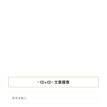
^ↀᴥↀ^文章搜尋