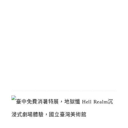
靠
區
預
計
8
/
1
恢
復
2026-
07-
19
臺
中
免
費
消
暑