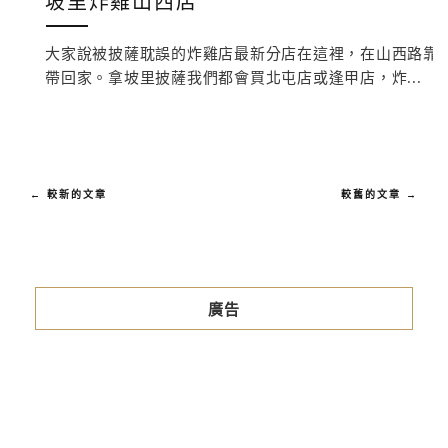
坡里炸雞山西店
大家說被披薩耽誤的炸雞店最新分店在這裡，在山西路靠
帶回家。拿坡里披薩我們都會買北屯店或逢甲店，炸...
← 較新的文章
較舊的文章 →
廣告