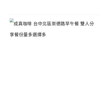
01
成
真
咖
啡
台
中
北
區
崇
德
路
早
午
餐
雙
人
分
享
餐
份
量