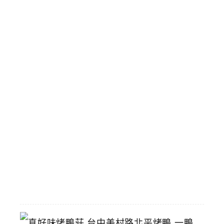
六
米
街
即
將
拆
除
攤
商
陸
續
搬
遷
中
2026-
06-
29
真