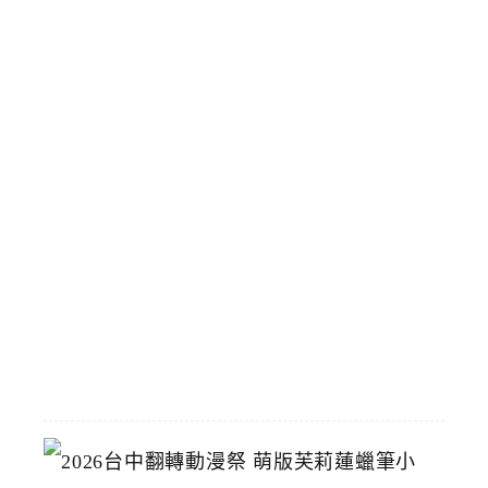
買
了
！
會
員
專
屬
5
9
元
輕
鬆
買
2026-
07-
15
2
0