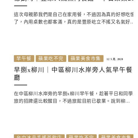
這次母親節我們是自己在家用餐，不過因為真的好想吃憶
了，內用桌數也都客滿，真的是豐原屹立不搖又名氣好...
早午餐
蘋果吃不完
蘋果美食市集
12 5 月, 2020
早捌x柳川｜中區柳川水岸旁人氣早午餐，
廳
在中區柳川水岸旁的早捌x柳川早午餐，趁著平日和同學
旅的招牌還比較醒目，不過旅館目前已歇業。說到柳...
台中冰品手搖茶飲店
蘋果吃不完
蘋果美食市集