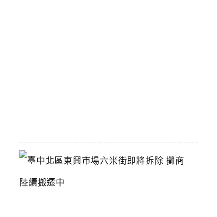
搖
飲
壽
星
九
折
優
惠
2026-
07-
11
臺
中
北
區
東
興
市
場