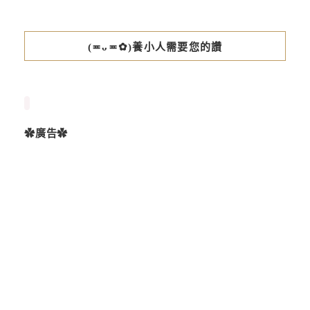
(≖ᴗ≖✿)養小人需要您的讚
✿廣告✿