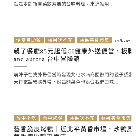
點是走創新臺菜飲茶風的台味料理。來這裡用...
便當自助餐
蘋果吃不完
蘋果美食市集
1 6 月, 2020
親子餐廳85元起低GI健康外送便當，板腱牛
and aurora 台中冒險館
前陣子在找外帶便當時發現北屯水湳商圈熱門的親子餐廳小
天打電話預購外帶，份量夠菜色也很合我們口味...
台中小吃
台中烤鴨
蘋果吃不完
蘋果美食市集
藝香脆皮烤鴨｜近北平黃昏市場，炒鴨風