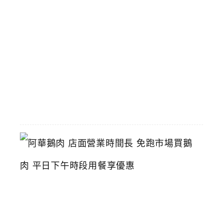
統
小
火
鍋
推
薦
2026-
06-
16
阿
華
鵝
肉
店
面
營
業
時
間