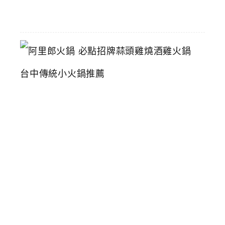
16
阿
里
郎
火
鍋
必
點
招
牌
蒜
頭
雞
燒
酒
雞
火
鍋
台
中
傳