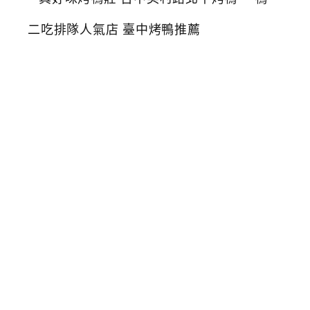
好
味
烤
鴨
莊
台
中
美
村
路
北
平
烤
鴨
一
鴨
二
吃
排
隊
人
氣
店
臺
中