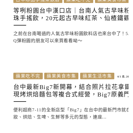
等咧粉圓台中漢口店｜台南人氣古早味粉
珠手搖飲，20元起古早味紅茶、仙楂鐵觀
之前在台南喝過的人氣古早味粉圓飲料店也來台中了！5/
Q彈粉圓的朋友可以來買看看呦～
蘋果吃不完
蘋果美食市集
蘋果生活市集
6 5 月, 2020
台中最新Big7新開幕，結合照片拉花拿
現烤烘焙麵包等複合式經營，Big7原義門
便利超商7-11的全新店型「Big7」在台中的最新門市
妝、烘焙、生啤、生鮮等多元的型態，連座...