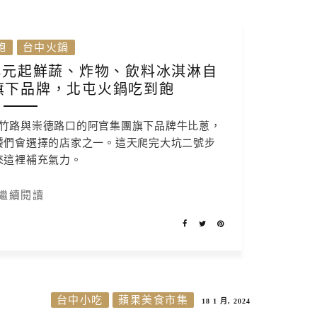
飽
台中火鍋
8元起鮮蔬、炸物、飲料冰淇淋自
旗下品牌，北屯火鍋吃到飽
竹路與崇德路口的阿官集團旗下品牌牛比蔥，
饕們會選擇的店家之一。這天爬完大坑二號步
來這裡補充氣力。
繼續閱讀
台中小吃
蘋果美食市集
18 1 月, 2024