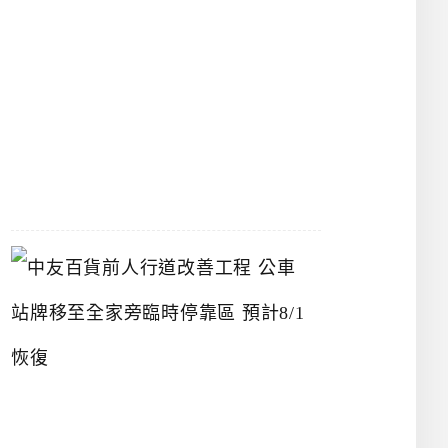
漢
神
洲
際
店
2026-
07-
22
中
友
百
貨
前
人
行
道
改
善
工