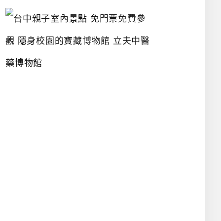
台
中
親
子
室
內
景
點
免
門
票
免
費
參
觀
隱
身
校
園
的
寶
藏
博
物