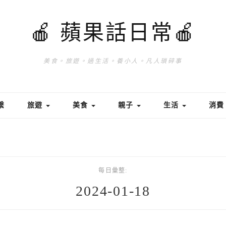
🍎 蘋果話日常🍎
美食。旅遊。過生活。養小人。凡人瑣碎事
繫
旅遊
美食
親子
生活
消
每日彙整:
2024-01-18