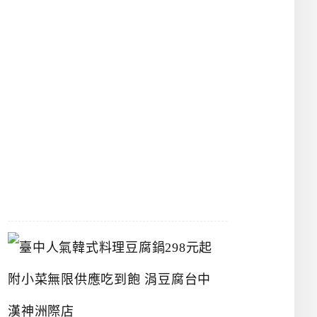
館
立
夫
中
醫
藥
博
物
館
2026-
07-
26
臺
中
人
氣
韓
式
料