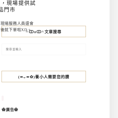
味，現場提供試
品門市
，現場服務人員還會
後就下單啦XD。
^ↀᴥↀ^文章搜尋
(≖ᴗ≖✿)養小人需要您的讚
✿廣告✿