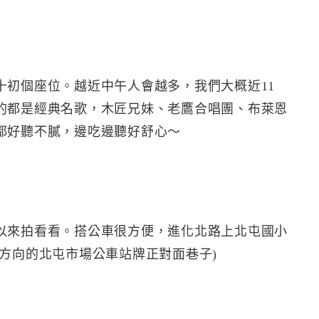
十初個座位。越近中午人會越多，我們大概近11
的都是經典名歌，木匠兄妹、老鷹合唱團、布萊恩
都好聽不膩，邊吃邊聽好舒心～
以來拍看看。搭公車很方便，進化北路上北屯國小
方向的北屯市場公車站牌正對面巷子)