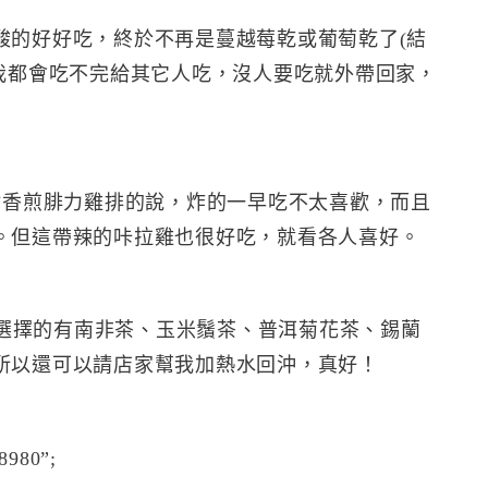
酸的好好吃，終於不再是蔓越莓乾或葡萄乾了(結
包我都會吃不完給其它人吃，沒人要吃就外帶回家，
點香煎腓力雞排的說，炸的一早吃不太喜歡，而且
。但這帶辣的咔拉雞也很好吃，就看各人喜好。
，可選擇的有南非茶、玉米鬚茶、普洱菊花茶、錫蘭
所以還可以請店家幫我加熱水回沖，真好！
8980”;