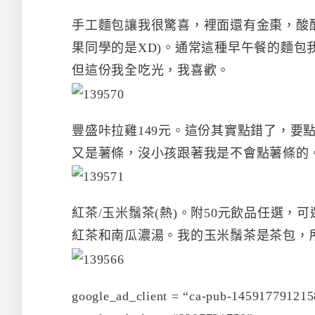
手工麵包讓我很驚喜，裡面還有金棗，酸
果同學的是XD)。通常這種早午餐的麵
但這份我全吃光，我喜歡。
豐盛咔拉雞149元。這份其實點錯了，要
又是薯條，沒小孩跟著我是不會點薯條的
紅茶/玉米鬚茶(熱)。附50元飲品任選
紅茶和南瓜濃湯。我的玉米鬚茶是茶包，
google_ad_client = “ca-pub-145917791215