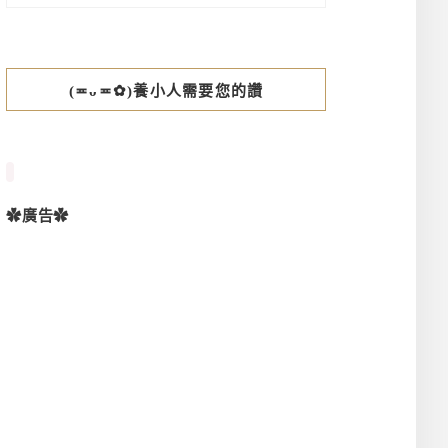
(≖ᴗ≖✿)養小人需要您的讚
✿廣告✿