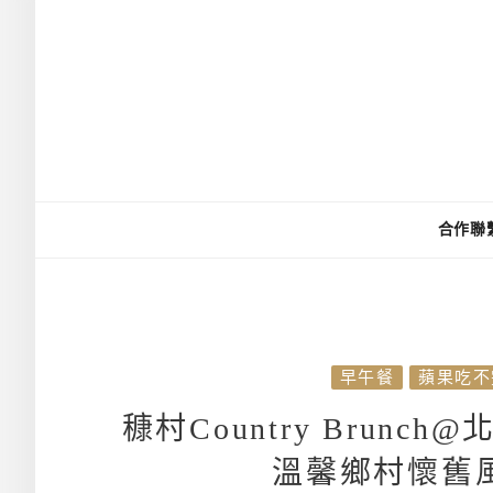
合作聯
早午餐
蘋果吃不
穅村Country Brun
溫馨鄉村懷舊風