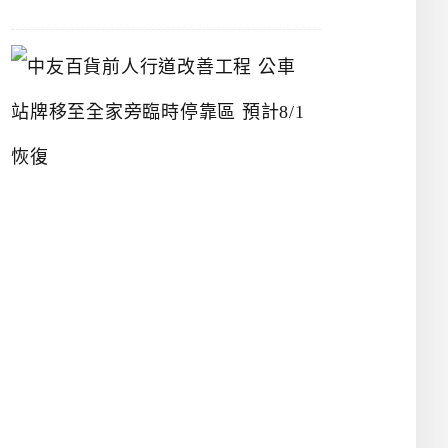
中
友
百
貨
前
人
行
道
改
善
工
程
公
車
站
牌
移
至
全
家
旁
臨