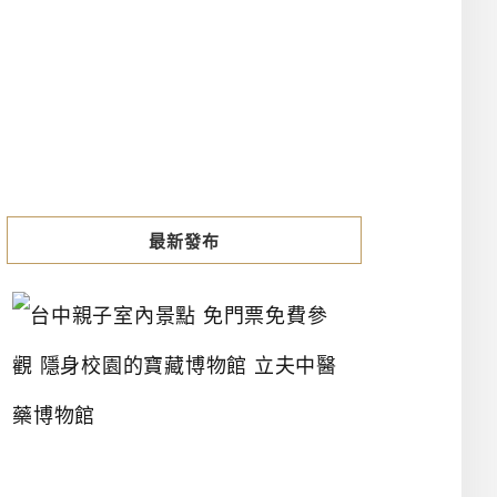
最新發布
台
中
親
子
室
內
景
點
免
門