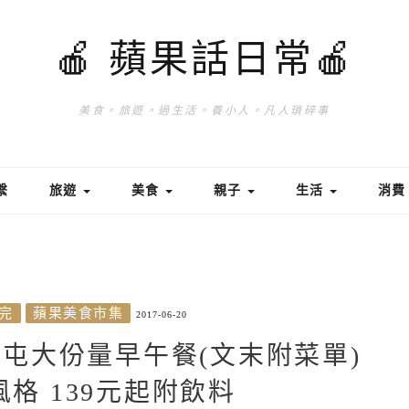
🍎 蘋果話日常🍎
美食。旅遊。過生活。養小人。凡人瑣碎事
繫
旅遊
美食
親子
生活
消
完
蘋果美食市集
2017-06-20
ch@北屯大份量早午餐(文末附菜單)
格 139元起附飲料