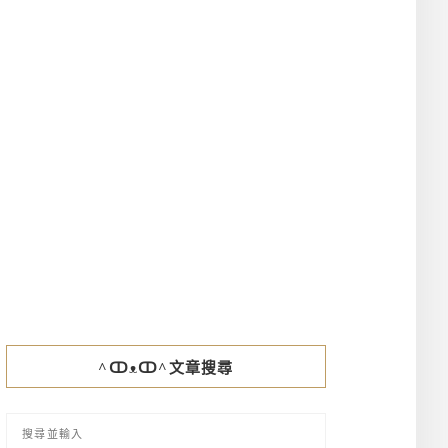
^ↀᴥↀ^文章搜尋