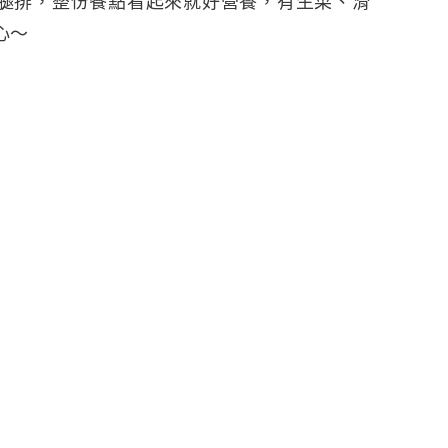
骨雞腿排，整份餐點看起來就好營養，有生菜、滑
心～