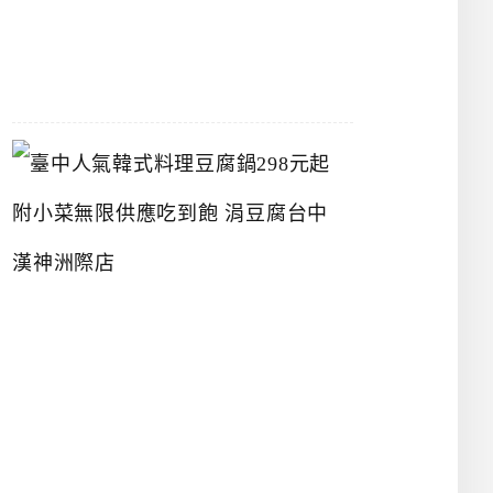
07-
26
臺
中
人
氣
韓
式
料
理
豆
腐
鍋
2
9
8
元
起
附
小