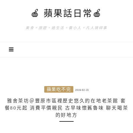
🍎 蘋果話日常🍎
美食。旅遊。過生活。養小人。凡人瑣碎事
蘋果吃不完
2016-02-23
雅舍茶坊＠豐原市區裡歷史悠久的在地老茶館 套
餐80元起 消費平價親民 古早味懷舊魯味 聊天喝茶
的好地方