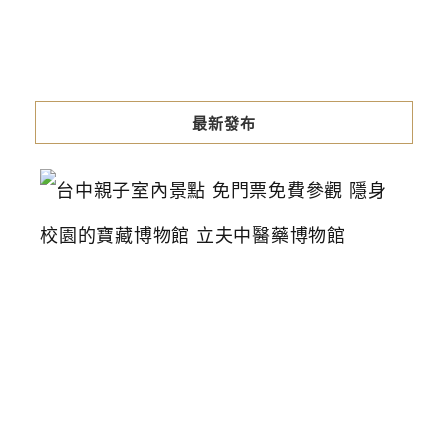
最新發布
台
中
親
子
室
內
景
點
免
門
票
免
費
參
觀