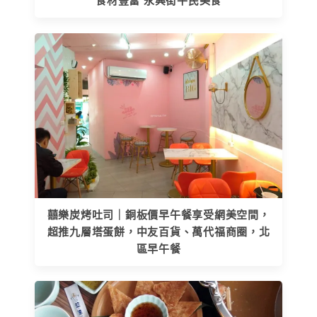
食材豐富 永興街平民美食
囍樂炭烤吐司｜銅板價早午餐享受網美空間，
超推九層塔蛋餅，中友百貨、萬代福商圈，北
區早午餐