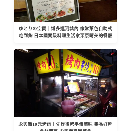
ゆとりの空間｜博多運河城內 家常菜色自助式
吃到飽 日本國寶級料理生活家栗原晴美的餐廳
永興街10元烤肉｜先炸後烤平價美味 醬香好吃