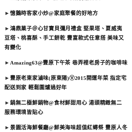
►
憶鵝時客家小炒@家庭聚餐的好地方
►
鴻鼎菓子＠心甘寶貝彌月禮盒 堅果塔、夏威夷
豆塔、桃喜酥、手工餅乾 豐富款式任意搭 美味又
有變化
►
Amazing63@豐原下午茶 巷弄裡老房子的咖啡味
►
豐原老東家滷味(原東陽)Ⓥ2015開運年菜 指定宅
配送到家 輕鬆圍爐過好年
►
鍋無二極鮮鍋物@食材鮮甜用心 湯頭精緻無二
服務環境皆貼心
►
景園活海鮮餐廳@鮮美海味超值紅蟳祭 豐原人冬