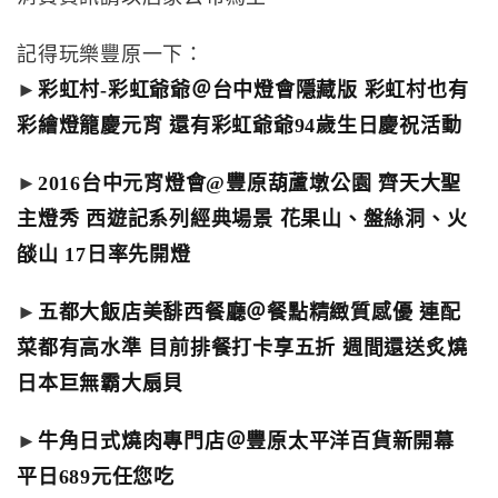
記得玩樂豐原一下：
►
彩虹村-彩虹爺爺＠台中燈會隱藏版 彩虹村也有
彩繪燈籠慶元宵 還有彩虹爺爺94歲生日慶祝活動
►
2016台中元宵燈會@豐原葫蘆墩公園 齊天大聖
主燈秀 西遊記系列經典場景 花果山、盤絲洞、火
燄山 17日率先開燈
►
五都大飯店美馡西餐廳＠餐點精緻質感優 連配
菜都有高水準 目前排餐打卡享五折 週間還送炙燒
日本巨無霸大扇貝
►
牛角日式燒肉專門店＠豐原太平洋百貨新開幕
平日689元任您吃