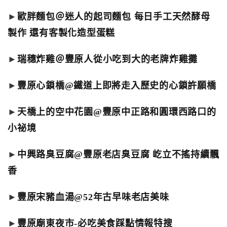
►
歐胖麵包＠迷人的起司麵包 每日手工天然酵母
製作 還有客製化造型蛋糕
►
瑞穗炸雞＠豐原人從小吃到大的老牌炸雞攤
►
豐原心鎖橋@鐵道上即將走入歷史的心鎖許願橋
►
天橋上的空中花園@豐原中正路和圓環西路口的
小祕境
►
中興路臭豆腐@豐原老店臭豆腐 屹立不搖持續飄
香
►
豐原宋豬血湯@52年古早味老店美味
►
豐原廟東夜市-必吃美食踩點情報特搜