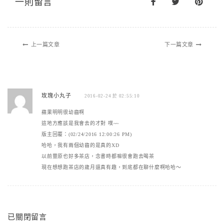
一則留言
上一篇文章
下一篇文章
玫瑰小丸子
2016-02-24 於 02:55:10
蘋果明明很幼齒啊
這地方應該是我會去的才對 噗~~
版主回覆：(02/24/2016 12:00:26 PM)
哈哈，我有兩個幼齒的是真的XD
以前豐原也好多茶店，念書時都嘛很會跑去喝茶
現在想想跑茶店的歲月還真有趣，到底都在聊什麼啊哈哈～
已關閉留言