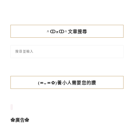
^ↀᴥↀ^文章搜尋
(≖ᴗ≖✿)養小人需要您的讚
✿廣告✿