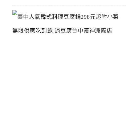
臺
中
人
氣
韓
式
料
理
豆
腐
鍋
2
9
8
元
起
附
小
菜
無
限
供
應