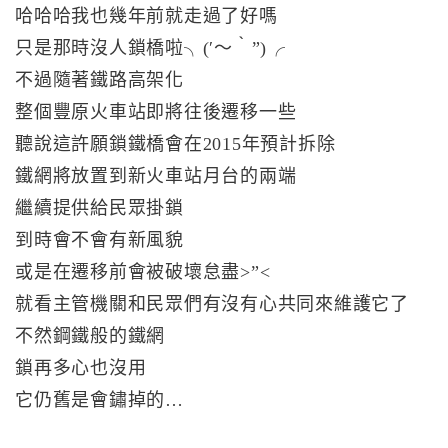
哈哈哈我也幾年前就走過了好嗎
只是那時沒人鎖橋啦╮(′～‵”)╭
不過隨著鐵路高架化
整個豐原火車站即將往後遷移一些
聽說這許願鎖鐵橋會在2015年預計拆除
鐵網將放置到新火車站月台的兩端
繼續提供給民眾掛鎖
到時會不會有新風貌
或是在遷移前會被破壞怠盡>”<
就看主管機關和民眾們有沒有心共同來維護它了
不然鋼鐵般的鐵網
鎖再多心也沒用
它仍舊是會鏽掉的…