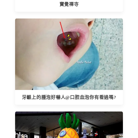
寶覺禪寺
牙齦上的腫泡好嚇人@口腔血泡你有看過嗎?