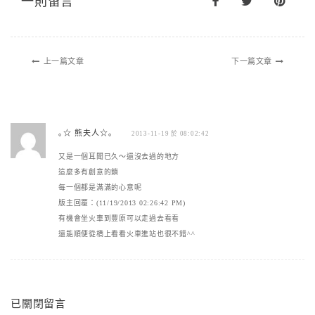
一則留言
上一篇文章
下一篇文章
｡☆ 熊夫人☆｡
2013-11-19 於 08:02:42
又是一個耳聞已久～還沒去過的地方
這麼多有創意的鎖
每一個都是滿滿的心意呢
版主回覆：(11/19/2013 02:26:42 PM)
有機會坐火車到豐原可以走過去看看
還能順便從橋上看看火車進站也很不錯^^
已關閉留言