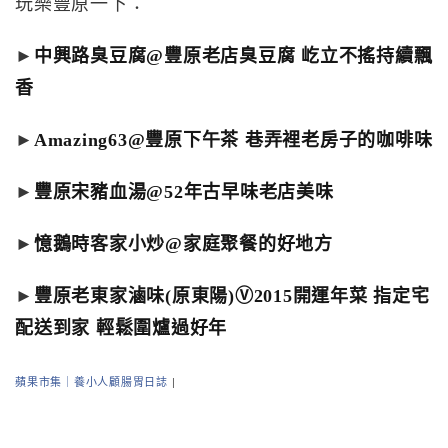
玩樂豐原一下：
►
中興路臭豆腐@豐原老店臭豆腐 屹立不搖持續飄
香
►
Amazing63@豐原下午茶 巷弄裡老房子的咖啡味
►
豐原宋豬血湯@52年古早味老店美味
►
憶鵝時客家小炒@家庭聚餐的好地方
►
豐原老東家滷味(原東陽)Ⓥ2015開運年菜 指定宅
配送到家 輕鬆圍爐過好年
蘋果市集｜養小人顧腸胃日誌
|