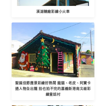
溪湖糖廠彩繪小火車
聖誕佳節應景彩繪好熱鬧 龍貓、老皮、阿寶卡
通人物全出籠 拍也拍不完的嘉義新港南北崙彩
繪童話村