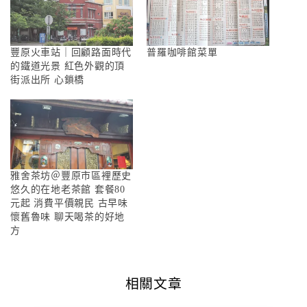
豐原火車站｜回顧路面時代
普羅咖啡館菜單
的鐵道光景 紅色外觀的頂
街派出所 心鎖橋
雅舍茶坊＠豐原市區裡歷史
悠久的在地老茶館 套餐80
元起 消費平價親民 古早味
懷舊魯味 聊天喝茶的好地
方
相關文章