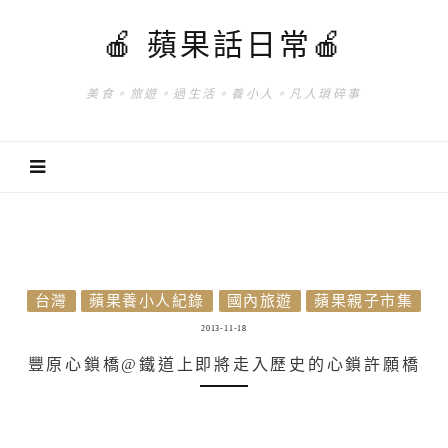
🍎 蘋果話日常🍎
美食。旅遊。過生活。養小人。凡人瑣碎事
台灣
蘋果養小人紀錄
國內旅遊
蘋果親子市集
2013-11-18
豐原心鎖橋@鐵道上即將走入歷史的心鎖許願橋