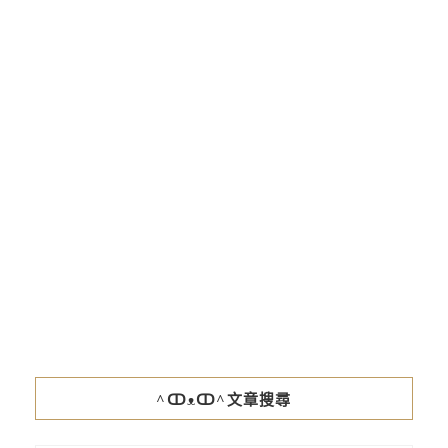
^ↀᴥↀ^文章搜尋