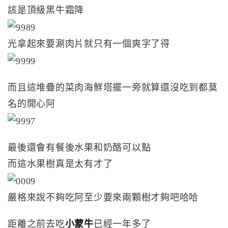
該是頂級黑牛霜降
光拿起來要涮肉片就只有一個爽字了得
而且這堆疊的菜肉海鮮塔擺一旁就算還沒吃到都莫
名的開心阿
最後還會有餐後水果和奶酪可以點
而這水果樹真是太有才了
嚴格來說不夠吃阿至少要來兩顆樹才夠吧哈哈
距離之前去吃
小蒙牛
已經一年多了