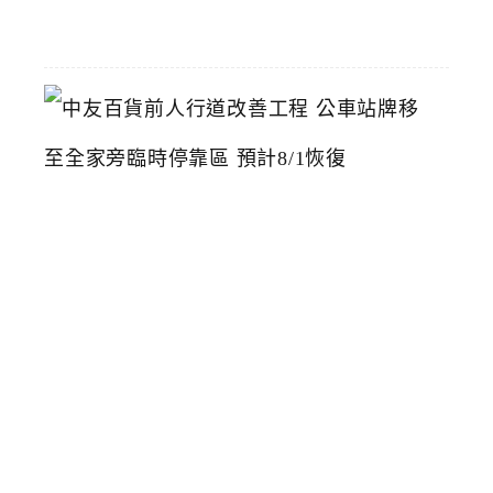
22
中
友
百
貨
前
人
行
道
改
善
工
程
公
車
站
牌
移
至
全
家
旁