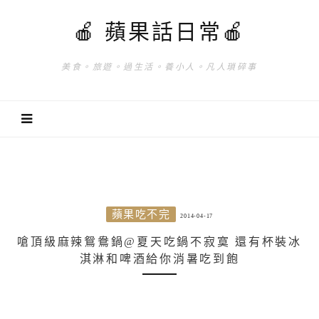
🍎 蘋果話日常🍎
美食。旅遊。過生活。養小人。凡人瑣碎事
蘋果吃不完
2014-04-17
嗆頂級麻辣鴛鴦鍋@夏天吃鍋不寂寞 還有杯裝冰
淇淋和啤酒給你消暑吃到飽