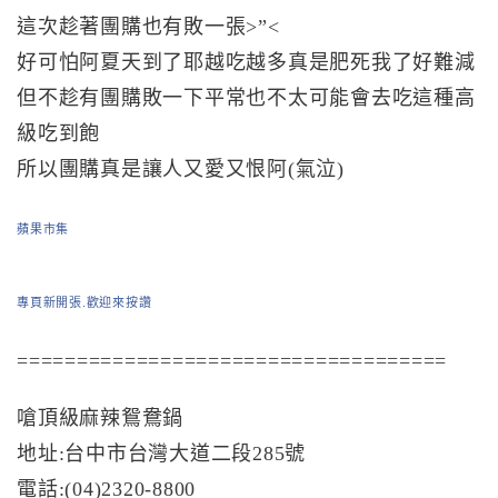
這次趁著團購也有敗一張>”<
好可怕阿夏天到了耶越吃越多真是肥死我了好難減
但不趁有團購敗一下平常也不太可能會去吃這種高
級吃到飽
所以團購真是讓人又愛又恨阿(氣泣)
蘋果市集
專頁新開張.歡迎來按讚
====================================
嗆頂級麻辣鴛鴦鍋
地址:台中市台灣大道二段285號
電話:(04)2320-8800