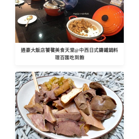
通豪大飯店饕餮美食天堂@中西日式鑄鐵鍋料
理百匯吃到飽