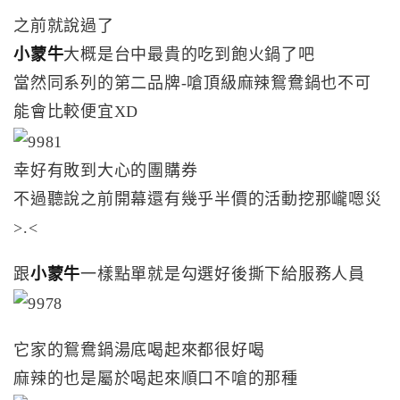
之前就說過了
小蒙牛
大概是台中最貴的吃到飽火鍋了吧
當然同系列的第二品牌-嗆頂級麻辣鴛鴦鍋也不可
能會比較便宜XD
幸好有敗到大心的團購券
不過聽說之前開幕還有幾乎半價的活動挖那巄嗯災
>.<
跟
小蒙牛
一樣點單就是勾選好後撕下給服務人員
它家的鴛鴦鍋湯底喝起來都很好喝
麻辣的也是屬於喝起來順口不嗆的那種