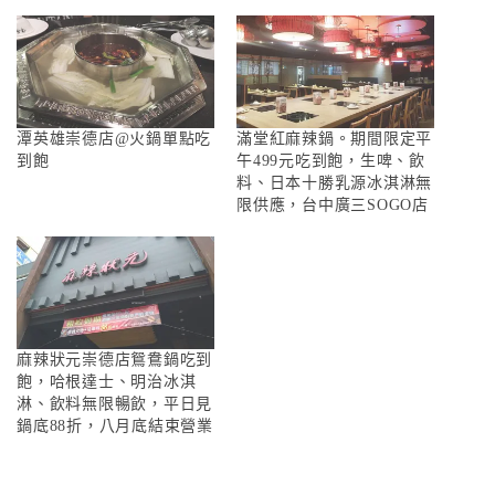
潭英雄崇德店@火鍋單點吃
滿堂紅麻辣鍋。期間限定平
到飽
午499元吃到飽，生啤、飲
料、日本十勝乳源冰淇淋無
限供應，台中廣三SOGO店
麻辣狀元崇德店鴛鴦鍋吃到
飽，哈根達士、明治冰淇
淋、飲料無限暢飲，平日見
鍋底88折，八月底結束營業