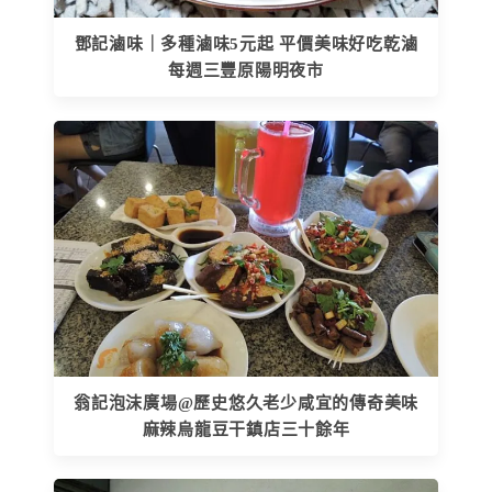
鄧記滷味｜多種滷味5元起 平價美味好吃乾滷
每週三豐原陽明夜市
翁記泡沫廣場@歷史悠久老少咸宜的傳奇美味
麻辣烏龍豆干鎮店三十餘年