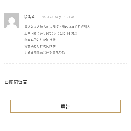
張奶茶
2014-04-20 於 11:48:03
最近好多人跑去吃這間呀！看起來真的很吸引人！！
版主回覆：(04/20/2014 02:52:34 PM)
肉肉真的好好吃阿推推
鴛鴦鍋也好好喝阿推推
至於要加價的我們都沒吃哈哈
已關閉留言
廣告