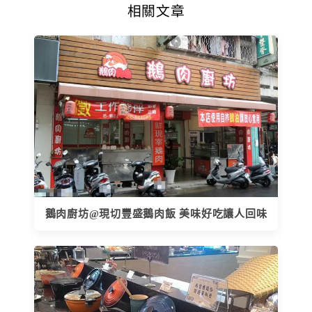
相關文章
鵝肉廚坊@現切豐盛鵝肉飯 美味好吃讓人回味