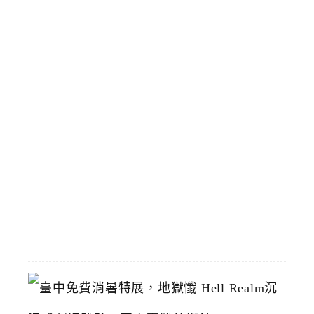
臨
時
停
靠
區
預
計
8
/
1
恢
復
2026-
07-
19
臺
中
免