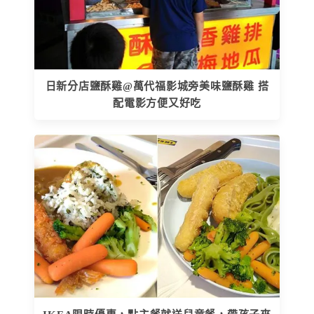
日新分店鹽酥雞@萬代福影城旁美味鹽酥雞 搭
配電影方便又好吃