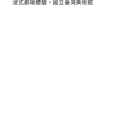
費
消
暑
特
展
，
地
獄
懺
H
e
l
l
R
e
a
l
m
沉
浸
式
劇
場
體
驗