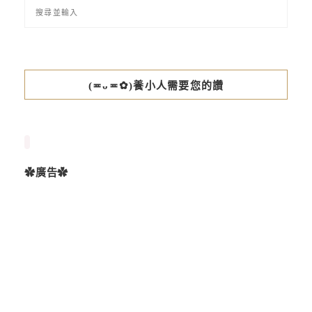
(≖ᴗ≖✿)養小人需要您的讚
✿廣告✿