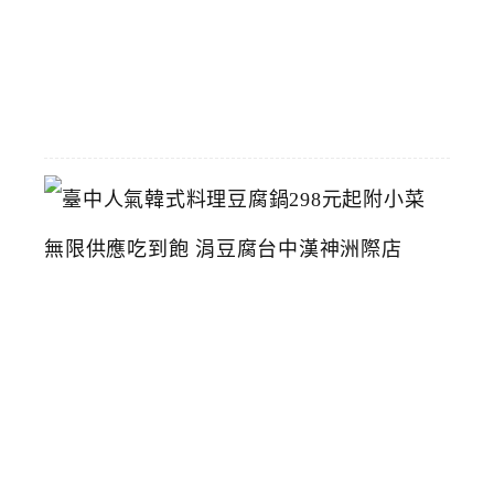
2026-
07-
26
臺
中
人
氣
韓
式
料
理
豆
腐
鍋
2
9
8
元
起