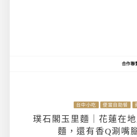
合作聯
台中小吃
便當自助餐
璞石閣玉里麵｜花蓮在地
麵，還有香Q涮嘴