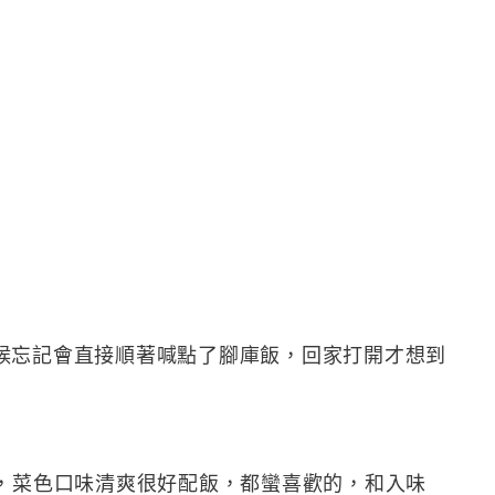
候忘記會直接順著喊點了腳庫飯，回家打開才想到
菜，菜色口味清爽很好配飯，都蠻喜歡的，和入味