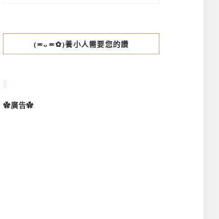
(≖ᴗ≖✿)養小人需要您的讚
✿廣告✿