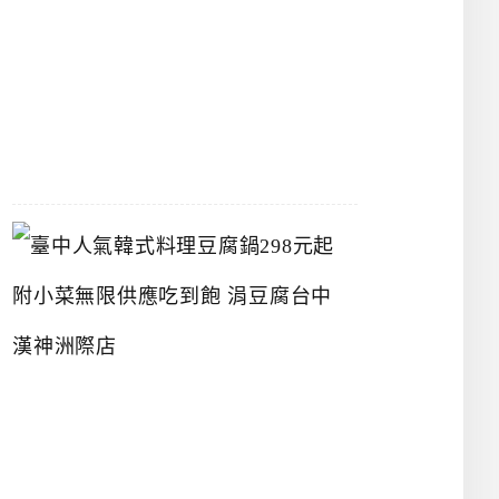
物
館
2026-
07-
26
臺
中
人
氣
韓
式
料
理
豆
腐
鍋
2
9
8