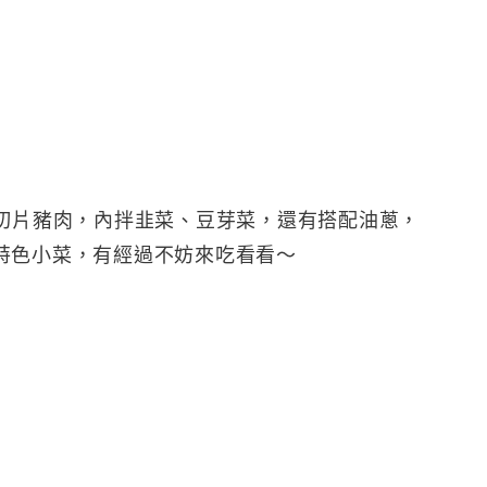
有切片豬肉，內拌韭菜、豆芽菜，還有搭配油蔥，
特色小菜，有經過不妨來吃看看～