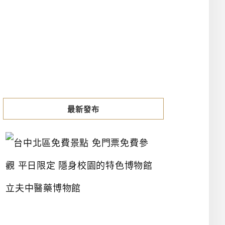
最新發布
台
中
北
區
免
費
景
點
免
門