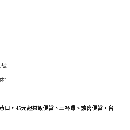
1號
公休)
巷口，45元起菜飯便當、三杯雞、爌肉便當，台