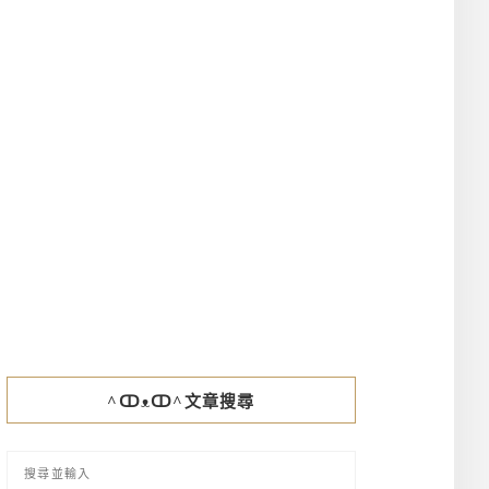
^ↀᴥↀ^文章搜尋