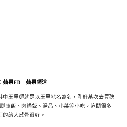
：
蘋果FB
｜
蘋果頻道
其中玉里麵就是以玉里地名為名，剛好某次去買聽
有腳庫飯、肉燥飯、湯品、小菜等小吃。這間很多
面的給人感覺很好。