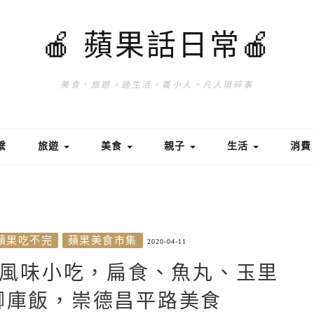
🍎 蘋果話日常🍎
美食。旅遊。過生活。養小人。凡人瑣碎事
繫
旅遊
美食
親子
生活
消
蘋果吃不完
蘋果美食市集
2020-04-11
風味小吃，扁食、魚丸、玉里
腳庫飯，崇德昌平路美食