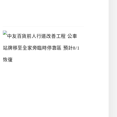
07-
22
中
友
百
貨
前
人
行
道
改
善
工
程
公
車
站
牌
移
至