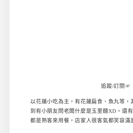
追蹤/訂閱☞
以花蓮小吃為主，有花蓮扁食、魚丸等，
到有小朋友問老闆什麼是玉里麵XD。還
都是熟客來用餐，店家人很客氣都笑容滿