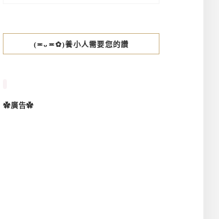
(≖ᴗ≖✿)養小人需要您的讚
✿廣告✿