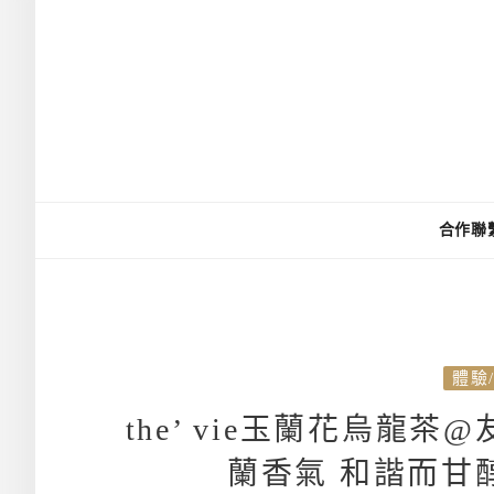
合作聯
體驗
the’ vie玉蘭花烏龍
蘭香氣 和諧而甘