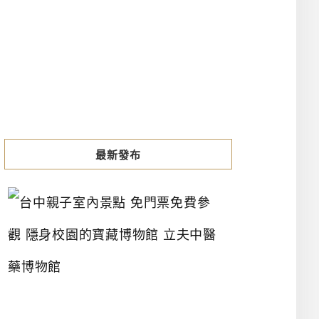
最新發布
台
中
親
子
室
內
景
點
免
門