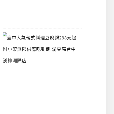
07-
26
臺
中
人
氣
韓
式
料
理
豆
腐
鍋
2
9
8
元
起
附
小