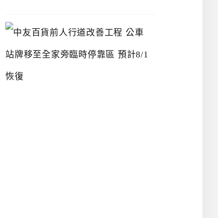
中
友
百
貨
前
人
行
道
改
善
工
程
公
車
站
牌
移
至
全
家
旁
臨