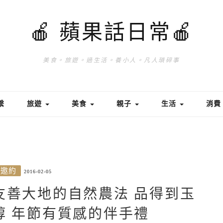
🍎 蘋果話日常🍎
美食。旅遊。過生活。養小人。凡人瑣碎事
繫
旅遊
美食
親子
生活
消
/邀約
2016-02-05
茶@友善大地的自然農法 品得到玉
醇 年節有質感的伴手禮