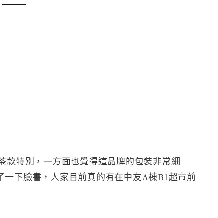
面覺得茶款特別，一方面也覺得這品牌的包裝非常細
了一下臉書，人家目前真的有在中友A棟B1超市前
！