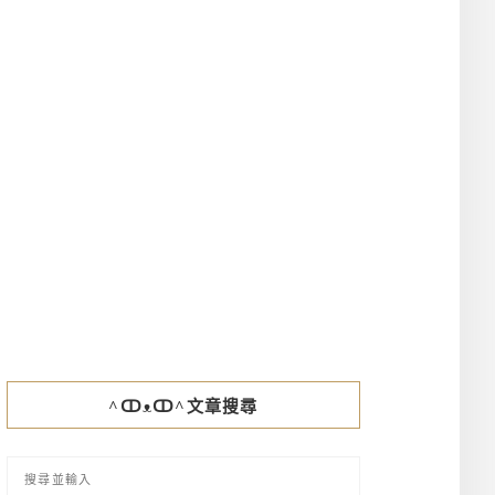
^ↀᴥↀ^文章搜尋