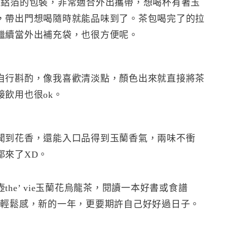
鍊鋁箔的包裝，非常適合外出攜帶，想喝杯有著玉
，帶出門想喝隨時就能品味到了。茶包喝完了的拉
繼續當外出補充袋，也很方便呢。
自行斟酌，像我喜歡清淡點，顏色出來就直接將茶
飲用也很ok。
聞到花香，還能入口品得到玉蘭香氣，兩味不衝
都來了XD。
he’ vie玉蘭花烏龍茶，閱讀一本好書或食譜
點輕鬆感，新的一年，更要期許自己好好過日子。