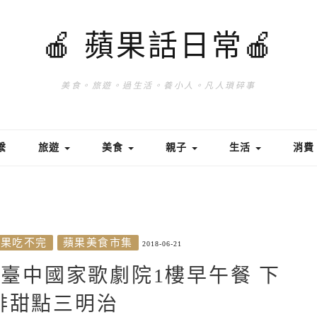
🍎 蘋果話日常🍎
美食。旅遊。過生活。養小人。凡人瑣碎事
繫
旅遊
美食
親子
生活
消
蘋果吃不完
蘋果美食市集
2018-06-21
衡｜臺中國家歌劇院1樓早午餐 下
啡甜點三明治