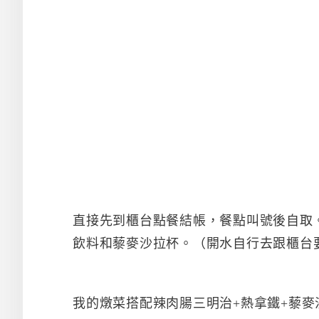
直接先到櫃台點餐結帳，餐點叫號後自取
飲料和藜麥沙拉杯。（開水自行去跟櫃台
我的燉菜搭配辣肉腸三明治+熱拿鐵+藜麥