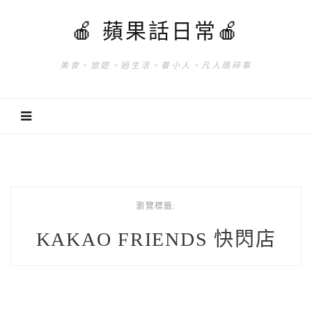
🍎 蘋果話日常🍎
美食。旅遊。過生活。養小人。凡人瑣碎事
瀏覽標籤:
KAKAO FRIENDS 快閃店