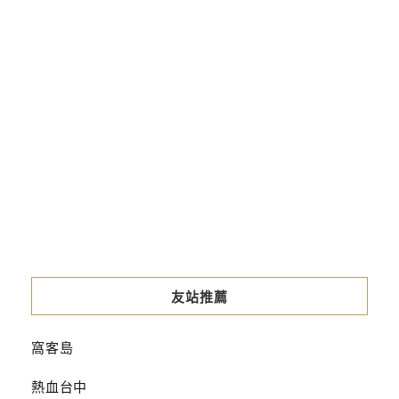
友站推薦
窩客島
熱血台中