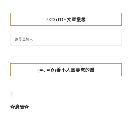
^ↀᴥↀ^文章搜尋
(≖ᴗ≖✿)養小人需要您的讚
✿廣告✿