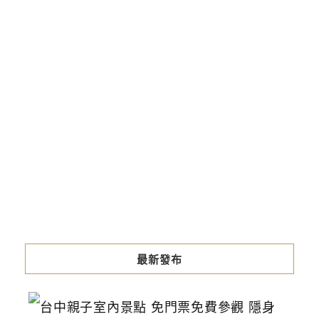
最新發布
台
中