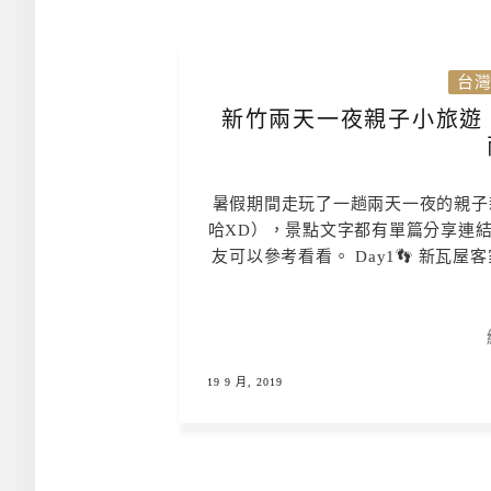
台
新竹兩天一夜親子小旅遊
暑假期間走玩了一趟兩天一夜的親子
哈XD），景點文字都有單篇分享連
友可以參考看看。 Day1👣 新瓦屋客家
19 9 月, 2019