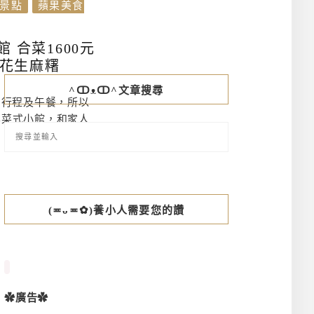
景點
蘋果美食
 合菜1600元
 花生麻糬
^ↀᴥↀ^文章搜尋
的行程及午餐，所以
桌菜式小館，和家人
(≖ᴗ≖✿)養小人需要您的讚
✿廣告✿