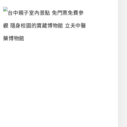
台
中
親
子
室
內
景
點
免
門
票
免
費
參
觀
隱
身
校
園
的
寶
藏
博