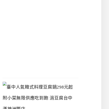
物
館
立
夫
中
醫
藥
博
物
館
2026-
07-
26
臺
中
人
氣
韓
式