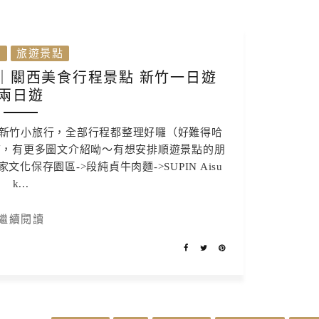
灣
旅遊景點
｜關西美食行程景點 新竹一日遊
兩日遊
新竹小旅行，全部行程都整理好囉（好難得哈
結，有更多圖文介紹呦～有想安排順遊景點的朋
文化保存園區->段純貞牛肉麵->SUPIN Aisu
k...
繼續閱讀