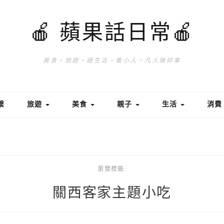
🍎 蘋果話日常🍎
美食。旅遊。過生活。養小人。凡人瑣碎事
繫
旅遊
美食
親子
生活
消
瀏覽標籤:
關西客家主題小吃