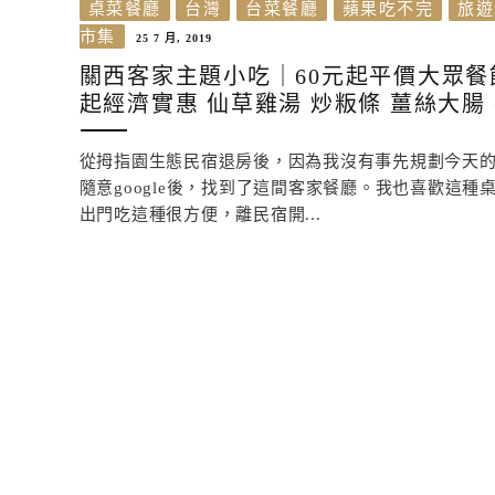
桌菜餐廳
台灣
台菜餐廳
蘋果吃不完
旅遊
市集
25 7 月, 2019
關西客家主題小吃｜60元起平價大眾餐館
起經濟實惠 仙草雞湯 炒粄條 薑絲大腸
從拇指園生態民宿退房後，因為我沒有事先規劃今天
隨意google後，找到了這間客家餐廳。我也喜歡這種
出門吃這種很方便，離民宿開...